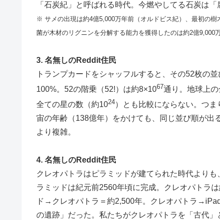
「石炭紀」と呼ばれる時代。今燃やしてる石炭は「
※ サメの出現は約4億5,000万年前（オルドビス紀）、最初の
菌が木材のリグニンを分解する能力を獲得したのは約2億9,00
3. 名無しのReddit住民
トランプカードをシャッフルすると、その52枚の
67
100%。52の階乗（52!）は約8×10
通り。地球上の
24
全ての星の数（約10
）とも比較にならない。つま
宙の年齢（138億年）をかけても、同じ並び順が出
より複雑。
4. 名無しのReddit住民
クレオパトラはピラミッドが建てられた時代よりも、
ラミッドは紀元前2560年頃に完成。クレオパトラは紀
ド→クレオパトラ＝約2,500年。クレオパトラ→iP
の遺跡」だった。私たちがクレオパトラを「古代」