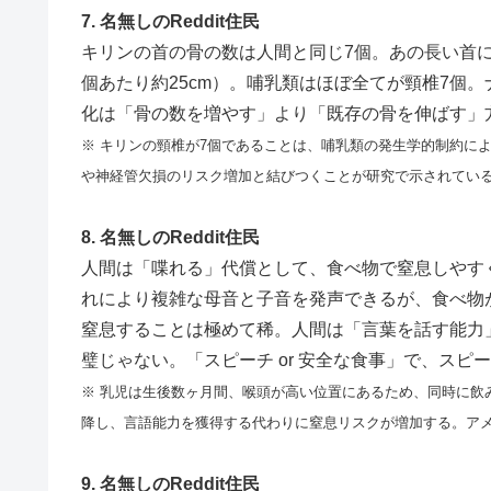
7. 名無しのReddit住民
キリンの首の骨の数は人間と同じ7個。あの長い首
個あたり約25cm）。哺乳類はほぼ全てが頸椎7個。
化は「骨の数を増やす」より「既存の骨を伸ばす」
※ キリンの頸椎が7個であることは、哺乳類の発生学的制約に
や神経管欠損のリスク増加と結びつくことが研究で示されてい
8. 名無しのReddit住民
人間は「喋れる」代償として、食べ物で窒息しやす
れにより複雑な母音と子音を発声できるが、食べ物
窒息することは極めて稀。人間は「言葉を話す能力
璧じゃない。「スピーチ or 安全な食事」で、スピ
※ 乳児は生後数ヶ月間、喉頭が高い位置にあるため、同時に飲
降し、言語能力を獲得する代わりに窒息リスクが増加する。アメ
9. 名無しのReddit住民