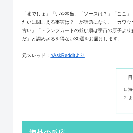
「嘘でしょ」「いや本当」「ソースは？」「ここ」「…
たいに聞こえる事実は？」が話題になり、「カワウ
古い」「トランプカードの並び順は宇宙の原子より
だ」と認めざるを得ない30選をお届けします。
元スレッド：
r/AskRedditより
目
海
ま
海外の反応