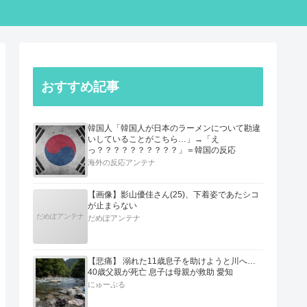
おすすめ記事
韓国人「韓国人が日本のラーメンについて勘違
いしていることがこちら…」→「え
っ？？？？？？？？？？」＝韓国の反応
海外の反応アンテナ
【画像】影山優佳さん(25)、下着姿であたシコ
が止まらない
だめぽアンテナ
だめぽアンテナ
【悲痛】 溺れた11歳息子を助けようと川へ…
40歳父親が死亡 息子は母親が救助 愛知
にゅーぷる