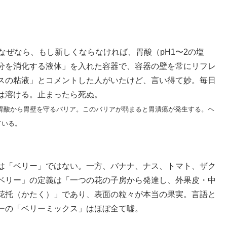
なぜなら、もし新しくならなければ、胃酸（pH1〜2の塩
分を消化する液体」を入れた容器で、容器の壁を常にリフレ
スの粘液」とコメントした人がいたけど、言い得て妙。毎日
は溶ける。止まったら死ぬ。
胃酸から胃壁を守るバリア。このバリアが弱まると胃潰瘍が発生する。ヘ
ている。
は「ベリー」ではない。一方、バナナ、ナス、トマト、ザク
ベリー」の定義は「一つの花の子房から発達し、外果皮・中
花托（かたく）」であり、表面の粒々が本当の果実。言語と
ーの「ベリーミックス」はほぼ全て嘘。