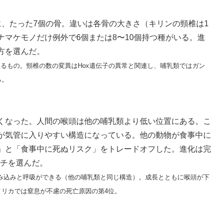
に、たった7個の骨。違いは各骨の大きさ（キリンの頸椎は1
ナマケモノだけ例外で6個または8〜10個持つ種がいる。進
方を選んだ。
よるもの。頸椎の数の変異はHox遺伝子の異常と関連し、哺乳類ではガン
る。
くなった。人間の喉頭は他の哺乳類より低い位置にある。こ
が気管に入りやすい構造になっている。他の動物が食事中に
」と「食事中に死ぬリスク」をトレードオフした。進化は完
ーチを選んだ。
み込みと呼吸ができる（他の哺乳類と同じ構造）。成長とともに喉頭が下
リカでは窒息が不慮の死亡原因の第4位。