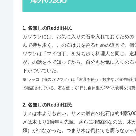
1. 名無しのReddit住民
カワウソには、お気に入りの石を入れておくための
んで持ち歩く。この石は貝を割るための道具で、個
ワウソは「マイ包丁」を持ち歩く料理人と同じ。道
がこの話を本で知ってから、自分もお気に入りの石
トがついていた。
※ ラッコ（海のカワウソ）は「道具を使う」数少ない海洋哺乳
で確認されている。石を使って1日に自体重の25%の食料を消費
2. 名無しのReddit住民
サメは木よりも古い。サメの最古の化石は約4億5,00
メは木より1億年も先輩。さらに衝撃的なのは、木が
類）がいなかった。つまり木は倒れても腐らなかっ