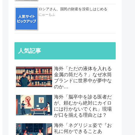
ロシアさん、国民の財産を没収しはじめる
にゅーもふ
人気記事
海外「ただの液体を入れる
金属の筒だろ？」なぜ水筒
ブランドに世界中が夢中な
のか…
海外「脳卒中を診る医者だ
が、頼むから絶対にカイロ
には行かないでくれ」現場
が口を揃える理由とは？
海外「ネグリジェ姿で『お
礼に何かできることあ