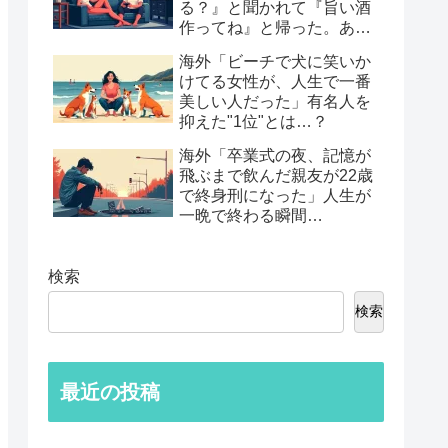
る？』と聞かれて『旨い酒
作ってね』と帰った。あれ
から30年考えてる」鈍すぎ
海外「ビーチで犬に笑いか
る男たちの後悔談…
けてる女性が、人生で一番
美しい人だった」有名人を
抑えた"1位"とは…？
海外「卒業式の夜、記憶が
飛ぶまで飲んだ親友が22歳
で終身刑になった」人生が
一晩で終わる瞬間…
検索
検索
最近の投稿