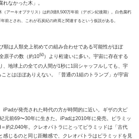
腐れなかった木」。
樹木（アーキオプテリス）は約3億8,500万年前（デボン紀後期）。白色腐朽
0万年前とされ、これが石炭紀の終焉と関連するという仮説がある。
並び順は人類史上初めての組み合わせである可能性がほぼ
50
全原子の数（約10
）より桁違いに多い。宇宙に存在する
り、地球上の全ての人間が1秒に1回シャッフルしても、宇
ることはほぼありえない。「普通の1組のトランプ」が宇宙
iPadが発売された時代の方が時間的に近い。ギザの大ピ
元前69〜30年に生きた。iPadは2010年に発売。ピラミッ
ad＝約2,040年。クレオパトラにとってピラミッドは「古代
と感じるのと同じ距離感で、クレオパトラはピラミッドを見