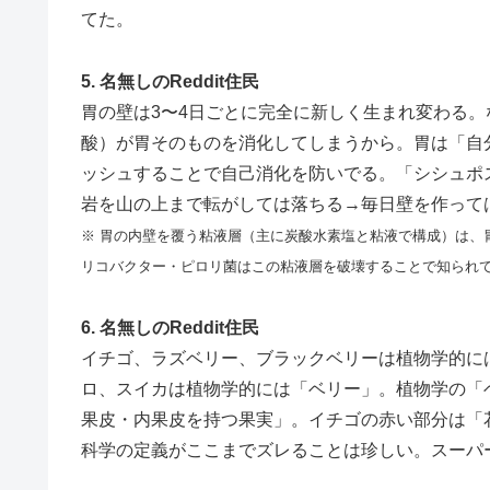
てた。
5. 名無しのReddit住民
胃の壁は3〜4日ごとに完全に新しく生まれ変わる。
酸）が胃そのものを消化してしまうから。胃は「自
ッシュすることで自己消化を防いでる。「シシュポ
岩を山の上まで転がしては落ちる→毎日壁を作って
※ 胃の内壁を覆う粘液層（主に炭酸水素塩と粘液で構成）は、
リコバクター・ピロリ菌はこの粘液層を破壊することで知られ
6. 名無しのReddit住民
イチゴ、ラズベリー、ブラックベリーは植物学的に
ロ、スイカは植物学的には「ベリー」。植物学の「
果皮・内果皮を持つ果実」。イチゴの赤い部分は「
科学の定義がここまでズレることは珍しい。スーパ