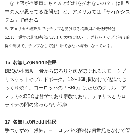
「なぜ店が従業員にちゃんと給料を払わないの？」は世界
中の人が思ってる疑問だけど、アメリカでは「それがシス
テム」で終わる。
※ アメリカの連邦法ではチップを受け取る従業員の最低時給は
$2.13（通常の最低時給$7.25より大幅に低い）。差額をチップで補う前
提の制度で、チップなしでは生活できない構造になっている。
16. 名無しのReddit住民
BBQの本気度。骨からほろりと肉がほぐれるスモークブ
リスケットやプルドポーク。12〜16時間かけて低温でじ
っくり焼く。ヨーロッパの「BBQ」はただのグリル。ア
メリカのBBQは哲学であり宗教であり、テキサスとカロ
ライナの間の終わらない戦争。
17. 名無しのReddit住民
手つかずの自然林。ヨーロッパの森林は何世紀もかけて管