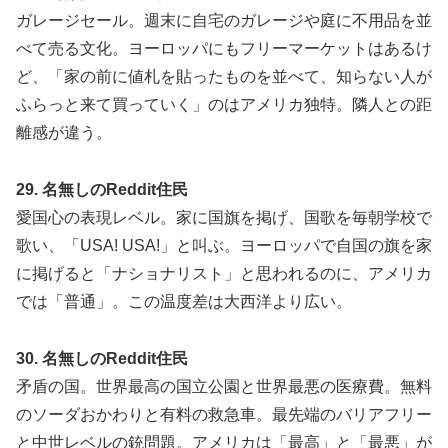
ガレージセール。週末に自宅のガレージや庭に不用品を並
べて売る文化。ヨーロッパにもフリーマーケットはあるけ
ど、「家の前に値札を貼ったものを並べて、知らない人が
ふらっと来て買っていく」のはアメリカ独特。隣人との距
離感が違う。
29. 名無しのReddit住民
愛国心の表現レベル。家に国旗を掲げ、国歌を毎朝学校で
歌い、「USA! USA!」と叫ぶ。ヨーロッパで自国の旗を家
に掲げると「ナショナリスト」と思われるのに、アメリカ
では「普通」。この温度差は大西洋より広い。
30. 名無しのReddit住民
矛盾の国。世界最高の国立公園と世界最悪の医療費。無料
のソーダおかわりと有料の救急車。最先端のバリアフリー
と中世レベルの銃問題。アメリカは「最高」と「最悪」が