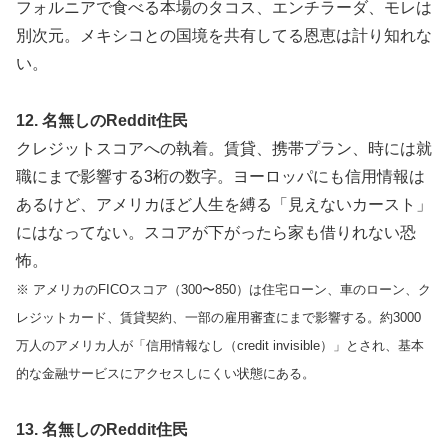
フォルニアで食べる本場のタコス、エンチラーダ、モレは
別次元。メキシコとの国境を共有してる恩恵は計り知れな
い。
12. 名無しのReddit住民
クレジットスコアへの執着。賃貸、携帯プラン、時には就
職にまで影響する3桁の数字。ヨーロッパにも信用情報は
あるけど、アメリカほど人生を縛る「見えないカースト」
にはなってない。スコアが下がったら家も借りれない恐
怖。
※ アメリカのFICOスコア（300〜850）は住宅ローン、車のローン、ク
レジットカード、賃貸契約、一部の雇用審査にまで影響する。約3000
万人のアメリカ人が「信用情報なし（credit invisible）」とされ、基本
的な金融サービスにアクセスしにくい状態にある。
13. 名無しのReddit住民