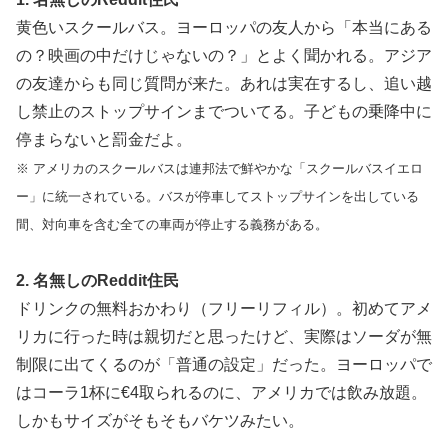
黄色いスクールバス。ヨーロッパの友人から「本当にある
の？映画の中だけじゃないの？」とよく聞かれる。アジア
の友達からも同じ質問が来た。あれは実在するし、追い越
し禁止のストップサインまでついてる。子どもの乗降中に
停まらないと罰金だよ。
※ アメリカのスクールバスは連邦法で鮮やかな「スクールバスイエロ
ー」に統一されている。バスが停車してストップサインを出している
間、対向車を含む全ての車両が停止する義務がある。
2. 名無しのReddit住民
ドリンクの無料おかわり（フリーリフィル）。初めてアメ
リカに行った時は親切だと思ったけど、実際はソーダが無
制限に出てくるのが「普通の設定」だった。ヨーロッパで
はコーラ1杯に€4取られるのに、アメリカでは飲み放題。
しかもサイズがそもそもバケツみたい。