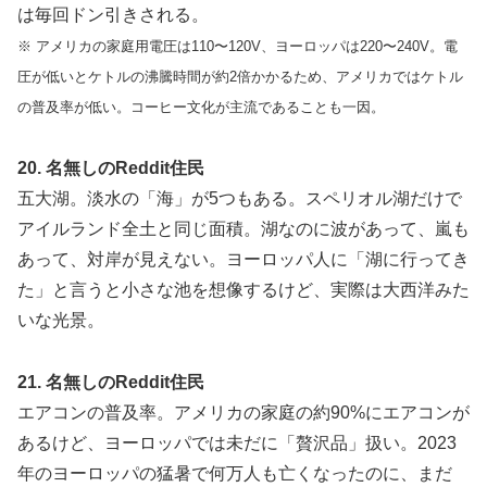
は毎回ドン引きされる。
※ アメリカの家庭用電圧は110〜120V、ヨーロッパは220〜240V。電
圧が低いとケトルの沸騰時間が約2倍かかるため、アメリカではケトル
の普及率が低い。コーヒー文化が主流であることも一因。
20. 名無しのReddit住民
五大湖。淡水の「海」が5つもある。スペリオル湖だけで
アイルランド全土と同じ面積。湖なのに波があって、嵐も
あって、対岸が見えない。ヨーロッパ人に「湖に行ってき
た」と言うと小さな池を想像するけど、実際は大西洋みた
いな光景。
21. 名無しのReddit住民
エアコンの普及率。アメリカの家庭の約90%にエアコンが
あるけど、ヨーロッパでは未だに「贅沢品」扱い。2023
年のヨーロッパの猛暑で何万人も亡くなったのに、まだ