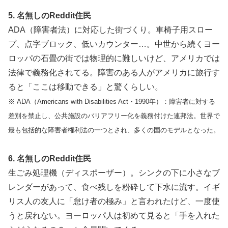
5. 名無しのReddit住民
ADA（障害者法）に対応した街づくり。車椅子用スロー
プ、点字ブロック、低いカウンター…。中世から続くヨー
ロッパの石畳の街では物理的に難しいけど、アメリカでは
法律で義務化されてる。障害のある人がアメリカに旅行す
ると「ここは移動できる」と驚くらしい。
※ ADA（Americans with Disabilities Act・1990年）：障害者に対する
差別を禁止し、公共施設のバリアフリー化を義務付けた連邦法。世界で
最も包括的な障害者権利法の一つとされ、多くの国のモデルとなった。
6. 名無しのReddit住民
生ごみ処理機（ディスポーザー）。シンクの下に小さなブ
レンダーがあって、食べ残しを粉砕して下水に流す。イギ
リス人の友人に「怠け者の極み」と言われたけど、一度使
うと戻れない。ヨーロッパ人は初めて見ると「手を入れた