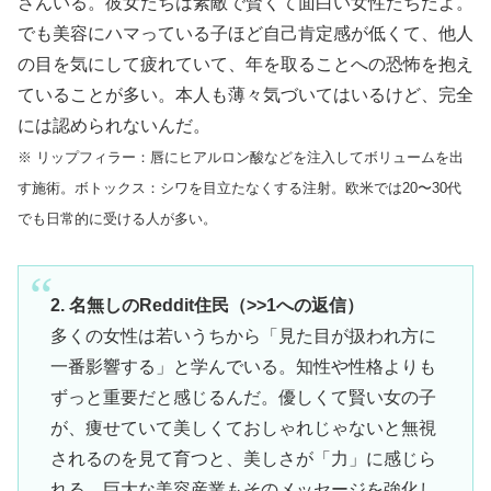
さんいる。彼女たちは素敵で賢くて面白い女性たちだよ。
でも美容にハマっている子ほど自己肯定感が低くて、他人
の目を気にして疲れていて、年を取ることへの恐怖を抱え
ていることが多い。本人も薄々気づいてはいるけど、完全
には認められないんだ。
※ リップフィラー：唇にヒアルロン酸などを注入してボリュームを出
す施術。ボトックス：シワを目立たなくする注射。欧米では20〜30代
でも日常的に受ける人が多い。
2. 名無しのReddit住民（>>1への返信）
多くの女性は若いうちから「見た目が扱われ方に
一番影響する」と学んでいる。知性や性格よりも
ずっと重要だと感じるんだ。優しくて賢い女の子
が、痩せていて美しくておしゃれじゃないと無視
されるのを見て育つと、美しさが「力」に感じら
れる。巨大な美容産業もそのメッセージを強化し