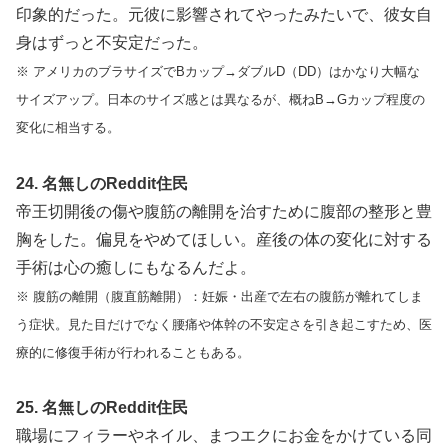
印象的だった。元彼に影響されてやったみたいで、彼女自
身はずっと不安定だった。
※ アメリカのブラサイズでBカップ→ダブルD（DD）はかなり大幅な
サイズアップ。日本のサイズ感とは異なるが、概ねB→Gカップ程度の
変化に相当する。
24. 名無しのReddit住民
帝王切開後の傷や腹筋の離開を治すために腹部の整形と豊
胸をした。偏見をやめてほしい。産後の体の変化に対する
手術は心の癒しにもなるんだよ。
※ 腹筋の離開（腹直筋離開）：妊娠・出産で左右の腹筋が離れてしま
う症状。見た目だけでなく腰痛や体幹の不安定さを引き起こすため、医
療的に修復手術が行われることもある。
25. 名無しのReddit住民
職場にフィラーやネイル、まつエクにお金をかけている同