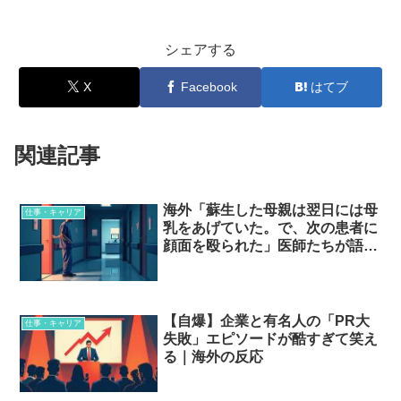
シェアする
X
Facebook
はてブ
関連記事
海外「蘇生した母親は翌日には母
仕事・キャリア
乳をあげていた。で、次の患者に
顔面を殴られた」医師たちが語る
忘れられない症例…
【自爆】企業と有名人の「PR大
仕事・キャリア
失敗」エピソードが酷すぎて笑え
る｜海外の反応