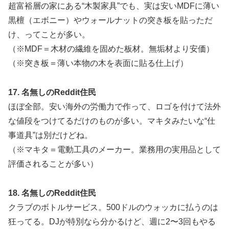
超富裕層の家にある“木製家具”でも、実は安いMDFに薄い
黒檀（エボニー）やウォールナットの突き板を貼っただ
け、ってことが多い。
（※MDF＝木材の繊維を固めた板材。無垢材より安価）
（※突き板＝薄い本物の木を表面に貼る仕上げ）
17. 名無しのReddit住民
ほぼ全部。安い海外の労働力で作って、ロゴを付けて法外
な値段をつけてるだけのものが多い。マキタみたいな“仕
事道具”は別だけどね。
（※マキタ＝電動工具のメーカー。業務用の実用品として
評価されることが多い）
18. 名無しのReddit住民
クラブのボトルサービス。500ドルのウォッカに払うのは
狂ってる。DJが特別なら分かるけど、週に2〜3回もやる