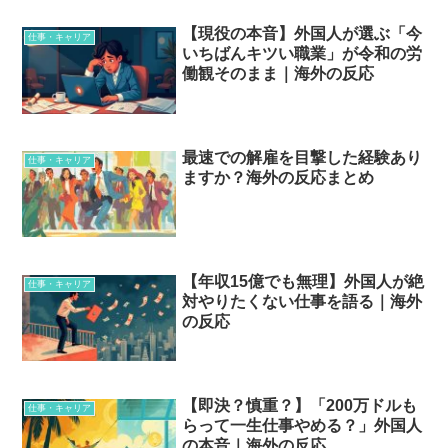
【現役の本音】外国人が選ぶ「今
仕事・キャリア
いちばんキツい職業」が令和の労
働観そのまま｜海外の反応
最速での解雇を目撃した経験あり
仕事・キャリア
ますか？海外の反応まとめ
【年収15億でも無理】外国人が絶
仕事・キャリア
対やりたくない仕事を語る｜海外
の反応
【即決？慎重？】「200万ドルも
仕事・キャリア
らって一生仕事やめる？」外国人
の本音｜海外の反応