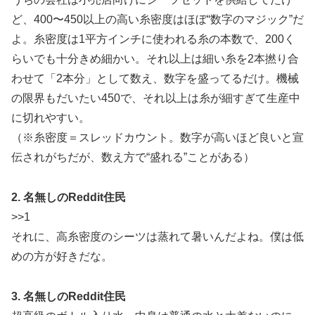
ど、400〜450以上の高い糸密度はほぼ“数字のマジック”だ
よ。糸密度は1平方インチに使われる糸の本数で、200く
らいでも十分きめ細かい。それ以上は細い糸を2本撚り合
わせて「2本分」として数え、数字を盛ってるだけ。機械
の限界もだいたい450で、それ以上は糸が細すぎて生産中
に切れやすい。
（※糸密度＝スレッドカウント。数字が高いほど良いと宣
伝されがちだが、数え方で“盛れる”ことがある）
2. 名無しのReddit住民
>>1
それに、高糸密度のシーツは蒸れて暑いんだよね。僕は低
めの方が好きだな。
3. 名無しのReddit住民