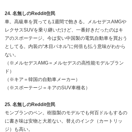
24. 名無しのReddit住民
車。高級車を買っても1週間で飽きる。メルセデスAMGや
レクサスSUVを乗り継いだけど、一番好きだったのはキ
アのスポーテージ。今は安い中国製の電気自動車を買おう
としてる。内装の“木目パネル”に何倍も払う意味がわから
ない。
（※メルセデスAMG＝メルセデスの高性能モデルブラン
ド）
（※キア＝韓国の自動車メーカー）
（※スポーテージ＝キアのSUV車種名）
25. 名無しのReddit住民
モンブランのペン。樹脂製のモデルでも何百ドルもするの
に書き味は安物と大差ない。替えのインク（カートリッ
ジ）も高い。