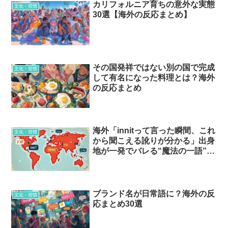
カリフォルニア育ちの意外な実態
文化・習慣
30選【海外の反応まとめ】
その国発祥ではない別の国で完成
文化・習慣
して有名になった料理とは？海外
の反応まとめ
海外「innitって言った瞬間、これ
文化・習慣
から聞こえる訛りが分かる」出身
地が一発でバレる“魔法の一語”と
は…？
ブランド名が日常語に？海外の反
文化・習慣
応まとめ30選