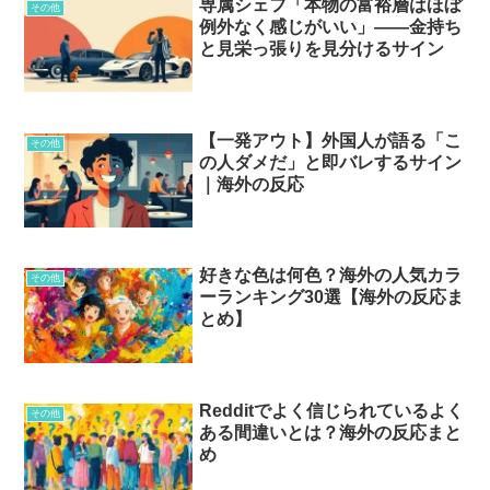
専属シェフ「本物の富裕層はほぼ
その他
例外なく感じがいい」――金持ち
と見栄っ張りを見分けるサイン
【一発アウト】外国人が語る「こ
その他
の人ダメだ」と即バレするサイン
｜海外の反応
好きな色は何色？海外の人気カラ
その他
ーランキング30選【海外の反応ま
とめ】
Redditでよく信じられているよく
その他
ある間違いとは？海外の反応まと
め