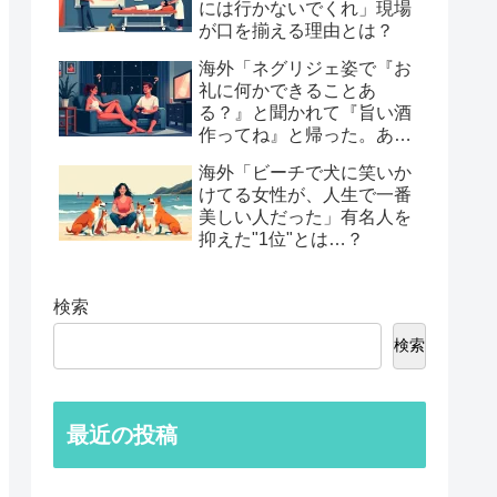
には行かないでくれ」現場
が口を揃える理由とは？
海外「ネグリジェ姿で『お
礼に何かできることあ
る？』と聞かれて『旨い酒
作ってね』と帰った。あれ
から30年考えてる」鈍すぎ
海外「ビーチで犬に笑いか
る男たちの後悔談…
けてる女性が、人生で一番
美しい人だった」有名人を
抑えた"1位"とは…？
検索
検索
最近の投稿