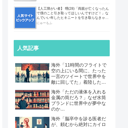
【人工障がい者】 甥(28)「両親が亡くなったん
で僕のこと引き取ってほしいんですけど！」な
んでいい年したヒキニートを引き取らなきゃい
けないんだ...
にゅーもふ
人気記事
海外「11時間のフライトで
空の上にいる間に、たった
一言のツイートで世界中を
敵に回してた」着陸したら
職も消えていた話…
海外「ただの液体を入れる
金属の筒だろ？」なぜ水筒
ブランドに世界中が夢中な
のか…
海外「脳卒中を診る医者だ
が、頼むから絶対にカイロ