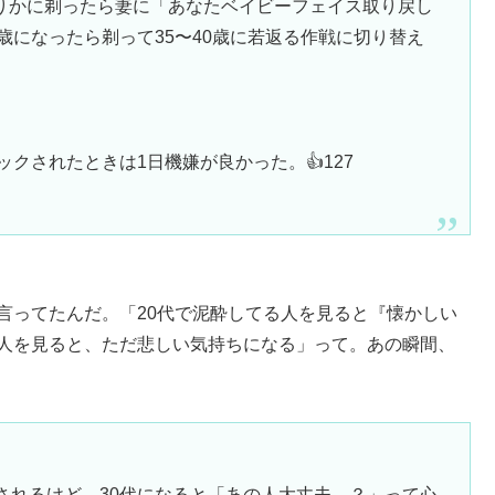
りかに剃ったら妻に「あなたベイビーフェイス取り戻し
歳になったら剃って35〜40歳に若返る作戦に切り替え
ックされたときは1日機嫌が良かった。👍127
言ってたんだ。「20代で泥酔してる人を見ると『懐かしい
る人を見ると、ただ悲しい気持ちになる」って。あの瞬間、
されるけど、30代になると「あの人大丈夫…？」って心