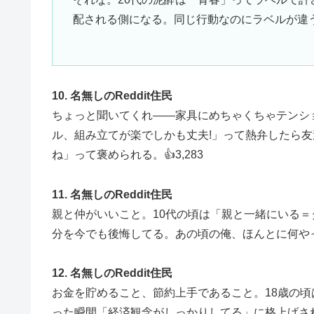
配される側になる。同じ行動なのにラベルが違うだ
10. 名無しのReddit住民
ちょっと聞いてくれ——家具にめちゃくちゃテンシ
ル、組み立てが楽でしかも丈夫!」って熱弁したら友
ね」って褒められる。👍3,283
11. 名無しのReddit住民
親と仲がいいこと。10代の頃は「親と一緒にいる
分を今でも後悔してる。あの頃の俺、ほんとに何やって
12. 名無しのReddit住民
お金を貯めること、節約上手であること。18歳の頃
った瞬間「経済観念がしっかりしてる」に格上げさ