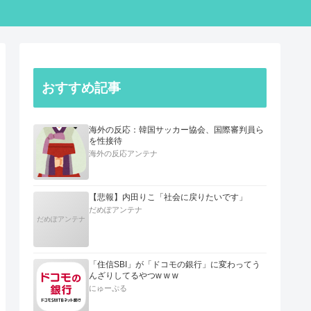
おすすめ記事
海外の反応：韓国サッカー協会、国際審判員ら
を性接待
海外の反応アンテナ
【悲報】内田りこ「社会に戻りたいです」
だめぽアンテナ
だめぽアンテナ
「住信SBI」が「ドコモの銀行」に変わってう
んざりしてるやつw w w
にゅーぷる