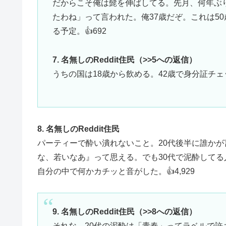
だからこそ俺は髭を伸ばしてる。先月、何年ぶ
たわね」って言われた。俺37歳だぞ。これは50
る予定。👍692
7. 名無しのReddit住民（>>5への返信）
うちの国は18歳から飲める。42歳で身分証チェ
8. 名無しのReddit住民
パーティーで酔い潰れないこと。20代後半に誰かが
な、若いなあ』って思える。でも30代で泥酔して
自分の中で何かカチッと音がした。👍4,929
9. 名無しのReddit住民（>>8への返信）
それな。20代の泥酔は「青春」ってラベルで許