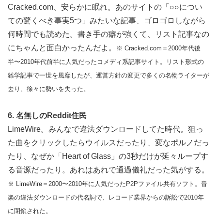
Cracked.com、安らかに眠れ。あのサイトの「○○につい
ての驚くべき事実5つ」みたいな記事、ゴロゴロしながら
何時間でも読めた。書き手の癖が強くて、リスト記事なの
にちゃんと面白かったんだよ。
※ Cracked.com＝2000年代後
半〜2010年代前半に人気だったコメディ系記事サイト。リスト形式の
雑学記事で一世を風靡したが、運営方針の変更で多くの名物ライターが
去り、徐々に勢いを失った。
6. 名無しのReddit住民
LimeWire。みんなで違法ダウンロードしてた時代。狙っ
た曲をクリックしたらウイルスだったり、変なポルノだっ
たり、なぜか「Heart of Glass」の3秒だけが延々ループす
る音源だったり。あれはあれで通過儀礼だった気がする。
※ LimeWire＝2000〜2010年に人気だったP2Pファイル共有ソフト。音
楽の違法ダウンロードの代名詞で、レコード業界からの訴訟で2010年
に閉鎖された。