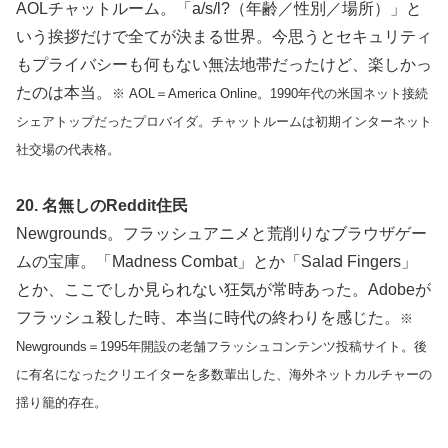
AOLチャットルーム。「a/s/l?（年齢／性別／場所）」と
いう挨拶だけで全てが決まる世界。今思うとセキュリティ
もプライバシーも何もない無法地帯だったけど、楽しかっ
たのは本当。
※ AOL＝America Online。1990年代の米国ネット接続
シェアトップだったプロバイダ。チャットルームは初期インターネット
社交場の代表格。
20. 名無しのReddit住民
Newgrounds。フラッシュアニメと荒削りなブラウザゲー
ムの宝庫。「Madness Combat」とか「Salad Fingers」
とか、ここでしか見られない狂気が常時あった。Adobeが
フラッシュ殺した時、本当に時代の終わりを感じた。
※
Newgrounds＝1995年開設の老舗フラッシュコンテンツ投稿サイト。後
に有名になったクリエイターを多数輩出した、海外ネットカルチャーの
揺り籠的存在。