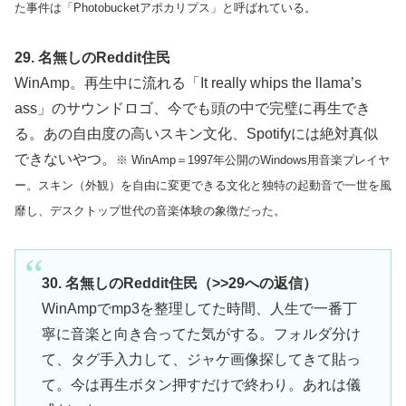
た事件は「Photobucketアポカリプス」と呼ばれている。
29. 名無しのReddit住民
WinAmp。再生中に流れる「It really whips the llama’s
ass」のサウンドロゴ、今でも頭の中で完璧に再生でき
る。あの自由度の高いスキン文化、Spotifyには絶対真似
できないやつ。
※ WinAmp＝1997年公開のWindows用音楽プレイヤ
ー。スキン（外観）を自由に変更できる文化と独特の起動音で一世を風
靡し、デスクトップ世代の音楽体験の象徴だった。
30. 名無しのReddit住民（>>29への返信）
WinAmpでmp3を整理してた時間、人生で一番丁
寧に音楽と向き合ってた気がする。フォルダ分け
て、タグ手入力して、ジャケ画像探してきて貼っ
て。今は再生ボタン押すだけで終わり。あれは儀