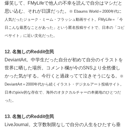
爆笑して、FMyLifeで他人の不幸を読んで自分はマシだと
思い込む、それが日課だった。
※ Ebaums World＝2000年代に
人気だったジョーク・ミーム・フラッシュ動画サイト。FMyLife＝「今
日こんな最悪なことがあった」という匿名投稿サイトで、日本の「コピ
ペサイト」に近い文化だった。
12. 名無しのReddit住民
DeviantArt。中学生だった自分が初めて自分のイラストを
世界に晒した場所。コメント欄が今のSNSより全然優し
かった気がする。今行くと過疎ってて泣きそうになる。
※
DeviantArt＝2000年代から続くイラスト・デジタルアート投稿サイト。
日本のpixiv的な存在で、海外のオタクカルチャーの本拠地のひとつだ
った。
13. 名無しのReddit住民
LiveJournal。文字数制限なしで自分の人生をひたすら垂