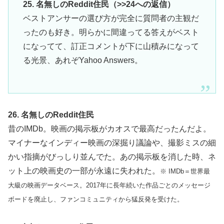
25. 名無しのReddit住民（>>24への返信）
ベストアンサーの選び方が完全に質問者の主観だ
ったのも好き。明らかに間違ってる答えがベスト
になってて、訂正コメントが下に山積みになって
る光景、あれぞYahoo Answers。
26. 名無しのReddit住民
昔のIMDb。映画の掲示板がカオスで最高だったんだよ。
マイナーなインディー映画の深掘り議論や、撮影ミスの細
かい指摘がびっしり並んでた。あの掲示板を消した時、ネ
ット上の映画史の一部が永遠に失われた。
※ IMDb＝世界最
大級の映画データベース。2017年に長年続いた作品ごとのメッセージ
ボードを廃止し、ファンコミュニティから猛反発を受けた。