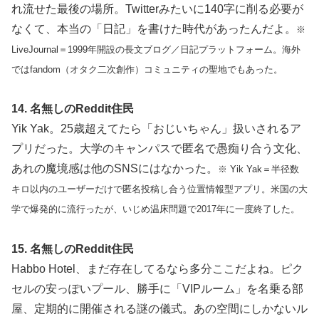
れ流せた最後の場所。Twitterみたいに140字に削る必要が
なくて、本当の「日記」を書けた時代があったんだよ。
※
LiveJournal＝1999年開設の長文ブログ／日記プラットフォーム。海外
ではfandom（オタク二次創作）コミュニティの聖地でもあった。
14. 名無しのReddit住民
Yik Yak。25歳超えてたら「おじいちゃん」扱いされるア
プリだった。大学のキャンパスで匿名で愚痴り合う文化、
あれの魔境感は他のSNSにはなかった。
※ Yik Yak＝半径数
キロ以内のユーザーだけで匿名投稿し合う位置情報型アプリ。米国の大
学で爆発的に流行ったが、いじめ温床問題で2017年に一度終了した。
15. 名無しのReddit住民
Habbo Hotel、まだ存在してるなら多分ここだよね。ピク
セルの安っぽいプール、勝手に「VIPルーム」を名乗る部
屋、定期的に開催される謎の儀式。あの空間にしかないル