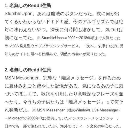
1. 名無しのReddit住民
StumbleUpon。あれは魔法のボタンだった。次に何が出
てくるかわからないドキドキ感、今のアルゴリズムでは絶
対に味わえないやつ。深夜に何時間も溶かして、気づけば
朝になってた。
※ StumbleUpon＝2002〜2018年頃まで人気だった
ランダム発見型ウェブブラウジングサービス。「次へ」を押すたびに見
知らぬサイトに飛べる仕組みで、偶然の出会いが売りだった。
2. 名無しのReddit住民
MSN Messenger。完璧な「離席メッセージ」を作るため
に夏休み丸ごと費やした記憶がある。気になるあの子に気
づいてほしくて、歌詞を引用したり意味深なフレーズを並
べたり。今うちの子供たちは「離席メッセージ」って何そ
れ状態だよ。
※ MSN Messenger（後のWindows Live Messenger）
＝Microsoftが2000年代に提供していたインスタントメッセンジャー。
日本でも一部で使われていたが、海外ではティーン文化の中心だった。