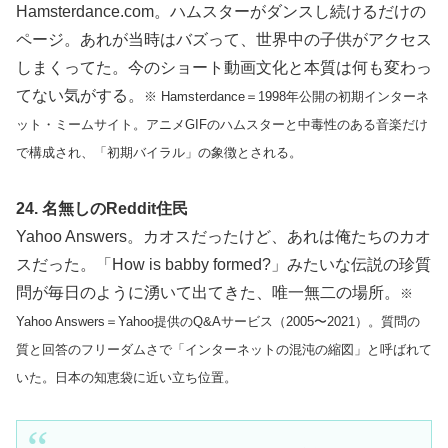
Hamsterdance.com。ハムスターがダンスし続けるだけの
ページ。あれが当時はバズって、世界中の子供がアクセス
しまくってた。今のショート動画文化と本質は何も変わっ
てない気がする。
※ Hamsterdance＝1998年公開の初期インターネ
ット・ミームサイト。アニメGIFのハムスターと中毒性のある音楽だけ
で構成され、「初期バイラル」の象徴とされる。
24. 名無しのReddit住民
Yahoo Answers。カオスだったけど、あれは俺たちのカオ
スだった。「How is babby formed?」みたいな伝説の珍質
問が毎日のように湧いて出てきた、唯一無二の場所。
※
Yahoo Answers＝Yahoo提供のQ&Aサービス（2005〜2021）。質問の
質と回答のフリーダムさで「インターネットの混沌の縮図」と呼ばれて
いた。日本の知恵袋に近い立ち位置。