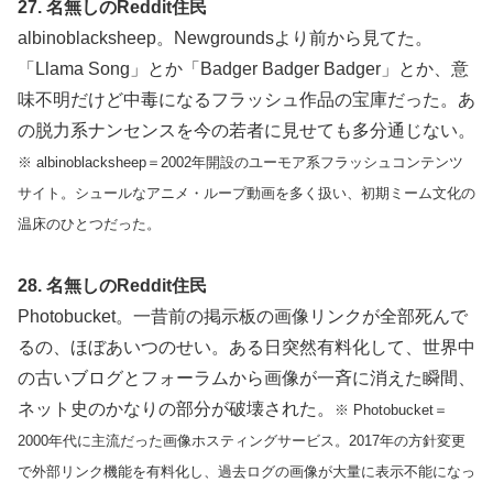
27. 名無しのReddit住民
albinoblacksheep。Newgroundsより前から見てた。
「Llama Song」とか「Badger Badger Badger」とか、意
味不明だけど中毒になるフラッシュ作品の宝庫だった。あ
の脱力系ナンセンスを今の若者に見せても多分通じない。
※ albinoblacksheep＝2002年開設のユーモア系フラッシュコンテンツ
サイト。シュールなアニメ・ループ動画を多く扱い、初期ミーム文化の
温床のひとつだった。
28. 名無しのReddit住民
Photobucket。一昔前の掲示板の画像リンクが全部死んで
るの、ほぼあいつのせい。ある日突然有料化して、世界中
の古いブログとフォーラムから画像が一斉に消えた瞬間、
ネット史のかなりの部分が破壊された。
※ Photobucket＝
2000年代に主流だった画像ホスティングサービス。2017年の方針変更
で外部リンク機能を有料化し、過去ログの画像が大量に表示不能になっ