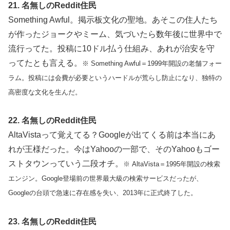
21. 名無しのReddit住民
Something Awful。掲示板文化の聖地。あそこの住人たち
が作ったジョークやミーム、気づいたら数年後に世界中で
流行ってた。投稿に10ドル払う仕組み、あれが治安を守
ってたとも言える。
※ Something Awful＝1999年開設の老舗フォー
ラム。投稿には会費が必要というハードルが荒らし防止になり、独特の
高密度な文化を生んだ。
22. 名無しのReddit住民
AltaVistaって覚えてる？Googleが出てくる前は本当にあ
れが王様だった。今はYahooの一部で、そのYahooもゴー
ストタウンっていう二段オチ。
※ AltaVista＝1995年開設の検索
エンジン。Google登場前の世界最大級の検索サービスだったが、
Googleの台頭で急速に存在感を失い、2013年に正式終了した。
23. 名無しのReddit住民