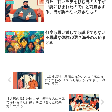
海外「甘いラテを頼む男の大半が
その他
『妻に頼まれたので』と前置きす
る」男が認めない好きなもの…
何度も思い返しても説明できない
その他
不思議な体験30選？海外の反応ま
とめ
【全部誤解】男性たちが訴える「俺たち
にまつわる100%作り話」が深すぎる｜海
外の反応
【共感の嵐】外国人が「無害なのに本気
でキレられた行動」を語り合った結果｜
海外の反応