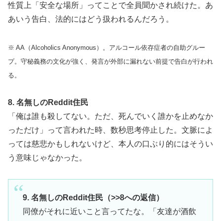
性質上「安全な場所」ってことで全員聞かされ続けた。あ
あいう告白、法的にはどう扱われるんだろう。
※ AA（Alcoholics Anonymous）。アルコール依存症者の自助グルー
プ。守秘義務の文化が強く、発言が外部に漏れない前提で告白が行われ
る。
8. 名無しのReddit住民
「俺は誰も殺してない。ただ、死んでいく誰かを止めなか
っただけ」って言われた時、数秒思考停止した。文脈によ
っては慈悲かもしれないけど、本人の口ぶり的にはそうい
う意味じゃなかった。
9. 名無しのReddit住民（>>8への返信）
同僚がそれに近いこと言ってたな。「友達が酒飲