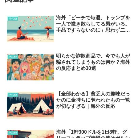
海外「ビーチで毎週、トランプを
その他
一人で撒き散らしてる男がいる。
手品ですらないのに」思わず二度
見する”面白い人の趣味”とは…？
明らかな詐欺商品で、今でも人が
その他
騙されてしまうものは何か？海外
の反応まとめ30選
【全部わかる】貧乏人の趣味だっ
その他
たのに金持ちに奪われたもの一覧
が切なすぎる｜海外の反応
海外「1軒300ドルを1日8軒、グ
その他