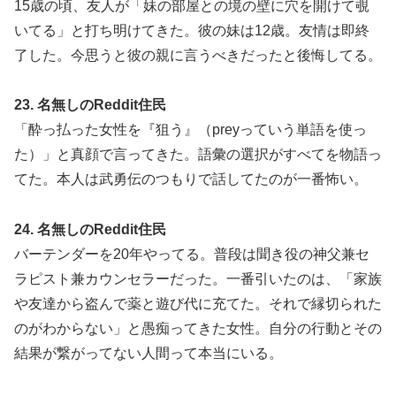
15歳の頃、友人が「妹の部屋との境の壁に穴を開けて覗
いてる」と打ち明けてきた。彼の妹は12歳。友情は即終
了した。今思うと彼の親に言うべきだったと後悔してる。
23. 名無しのReddit住民
「酔っ払った女性を『狙う』（preyっていう単語を使っ
た）」と真顔で言ってきた。語彙の選択がすべてを物語っ
てた。本人は武勇伝のつもりで話してたのが一番怖い。
24. 名無しのReddit住民
バーテンダーを20年やってる。普段は聞き役の神父兼セ
ラピスト兼カウンセラーだった。一番引いたのは、「家族
や友達から盗んで薬と遊び代に充てた。それで縁切られた
のがわからない」と愚痴ってきた女性。自分の行動とその
結果が繋がってない人間って本当にいる。