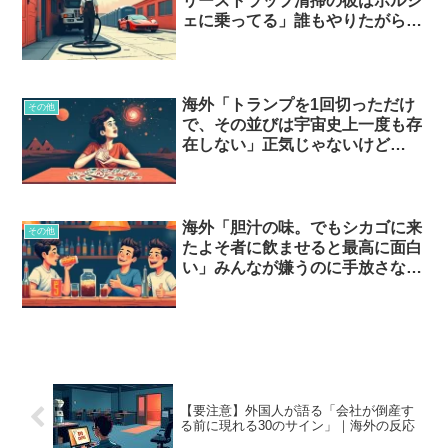
リーストラップ清掃の彼はポルシ
ェに乗ってる」誰もやりたがらな
い商売とは…
海外「トランプを1回切っただけ
その他
で、その並びは宇宙史上一度も存
在しない」正気じゃないけど
100%本当の統計たち…
海外「胆汁の味。でもシカゴに来
その他
たよそ者に飲ませると最高に面白
い」みんなが嫌うのに手放さない
酒とは…？
【要注意】外国人が語る「会社が倒産す
る前に現れる30のサイン」｜海外の反応