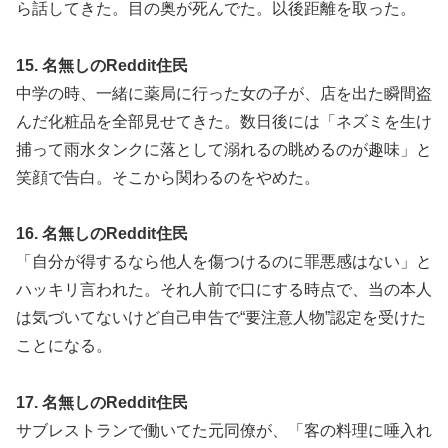
ら話してきた。目の奥が死んでた。以後距離を取った。
15. 名無しのReddit住民
中学の時、一緒に薬局に行った女の子が、店を出た瞬間盗
んだ化粧品を全部見せてきた。数日後には「ネズミを生け
捕って雨水タンクに落として溺れるの眺めるのが趣味」と
笑顔で告白。そこから関わるのをやめた。
16. 名無しのReddit住民
「自分が得するなら他人を傷つけるのに罪悪感はない」と
ハッキリ言われた。それ人前で口にする時点で、当の本人
は気づいてないけど自己申告で“要注意人物”認定を受けた
ことになる。
17. 名無しのReddit住民
サブレストランで働いてた元同僚が、「客の料理に唾入れ