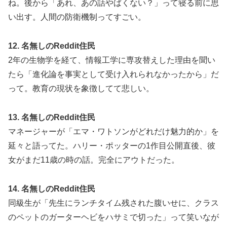
ね。後から「あれ、あの話やばくない？」って寝る前に思
い出す。人間の防衛機制ってすごい。
12. 名無しのReddit住民
2年の生物学を経て、情報工学に専攻替えした理由を聞い
たら「進化論を事実として受け入れられなかったから」だ
って。教育の現状を象徴してて悲しい。
13. 名無しのReddit住民
マネージャーが「エマ・ワトソンがどれだけ魅力的か」を
延々と語ってた。ハリー・ポッターの1作目公開直後、彼
女がまだ11歳の時の話。完全にアウトだった。
14. 名無しのReddit住民
同級生が「先生にランチタイム残された腹いせに、クラス
のペットのガーターヘビをハサミで切った」って笑いなが