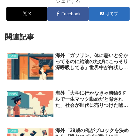
シェアする
X
Facebook
はてブ
関連記事
海外「ガソリン、体に悪いと分か
その他
ってるのに給油のたびにこっそり
深呼吸してる」世界中が白状し
た”中毒性のある匂い”とは…？
海外「大学に行かなきゃ時給6ド
その他
ルで一生マック勤めだと脅され
た」社会が世代に売りつけた嘘と
は…？
海外「29歳の俺がブロックを決め
その他