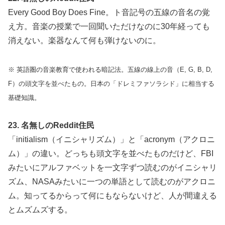
Every Good Boy Does Fine。ト音記号の五線の音名の覚
え方。音楽の授業で一回聞いただけなのに30年経っても
消えない。楽器なんて何も弾けないのに。
※ 英語圏の音楽教育で使われる暗記法。五線の線上の音（E, G, B, D,
F）の頭文字を並べたもの。日本の「ドレミファソラシド」に相当する
基礎知識。
23. 名無しのReddit住民
「initialism（イニシャリズム）」と「acronym（アクロニ
ム）」の違い。どっちも頭文字を並べたものだけど、FBI
みたいにアルファベットを一文字ずつ読むのがイニシャリ
ズム、NASAみたいに一つの単語として読むのがアクロニ
ム。知ってるからって何にもならないけど、人が間違える
とムズムズする。