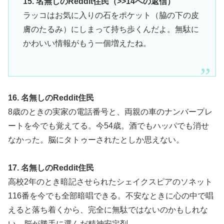
15. 名無しのReddit住民（>>14への返信）
ラッコはお気に入りの石をポケット（脇の下の皮
膚のたるみ）にしまって持ち歩くんだよ。無駄に
かわいい情報がもう一個増えたね。
16. 名無しのReddit住民
8歳のときの実家の電話番号と、両親の車のナンバープレ
ートを今でも覚えてる。今54歳。酒でもハッパでも消せ
なかった。脳にタトゥーされたとしか思えない。
17. 名無しのReddit住民
高校2年のとき暗記させられたシェイクスピアのソネット
116番を今でも全部暗唱できる。不安なときに心の中で唱
えると落ち着くから、完全に無駄ではないのかもしれな
い。脳が勝手に選んだ精神安定剤。