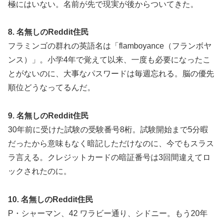
極にはいない。名前が先で現実が後からついてきた。
8. 名無しのReddit住民
フラミンゴの群れの英語名は「flamboyance（フランボヤ
ンス）」。小学4年で覚えて以来、一度も必要になったこ
とがないのに、大事なパスワードは毎週忘れる。脳の優先
順位どうなってるんだ。
9. 名無しのReddit住民
30年前に受けた試験の受験番号8桁。試験開始まで5分暇
だったから意味もなく暗記しただけなのに、今でもスラス
ラ言える。クレジットカードの暗証番号は3回間違えてロ
ックされたのに。
10. 名無しのReddit住民
P・シャーマン、42 ワラビー通り、シドニー。もう20年