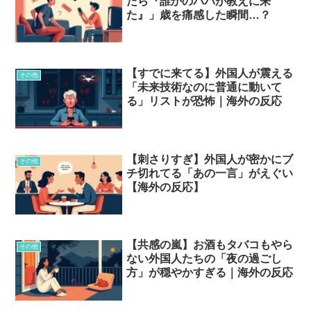
たら『誰かのパパが教えに来
た』」歳を痛感した瞬間…？
【すでに来てる】外国人が震える
その他
「未来技術なのに普通に動いて
る」リストが恐怖｜海外の反応
【刺さりすぎ】外国人が密かにブ
その他
チ切れてる「あの一言」がえぐい
【海外の反応】
【共感の嵐】お酒もタバコもやら
その他
ない外国人たちの「夜の過ごし
方」が穏やかすぎる｜海外の反応