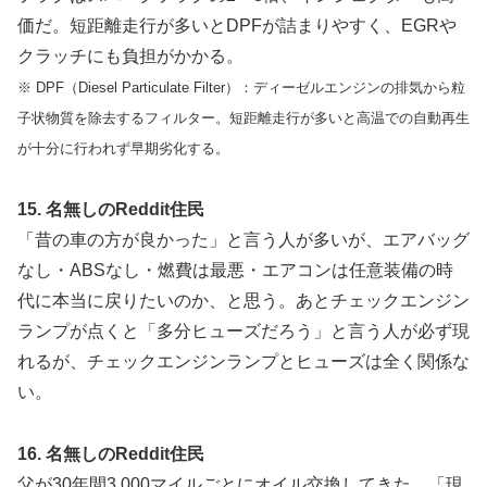
価だ。短距離走行が多いとDPFが詰まりやすく、EGRや
クラッチにも負担がかかる。
※ DPF（Diesel Particulate Filter）：ディーゼルエンジンの排気から粒
子状物質を除去するフィルター。短距離走行が多いと高温での自動再生
が十分に行われず早期劣化する。
15. 名無しのReddit住民
「昔の車の方が良かった」と言う人が多いが、エアバッグ
なし・ABSなし・燃費は最悪・エアコンは任意装備の時
代に本当に戻りたいのか、と思う。あとチェックエンジン
ランプが点くと「多分ヒューズだろう」と言う人が必ず現
れるが、チェックエンジンランプとヒューズは全く関係な
い。
16. 名無しのReddit住民
父が30年間3,000マイルごとにオイル交換してきた。「現