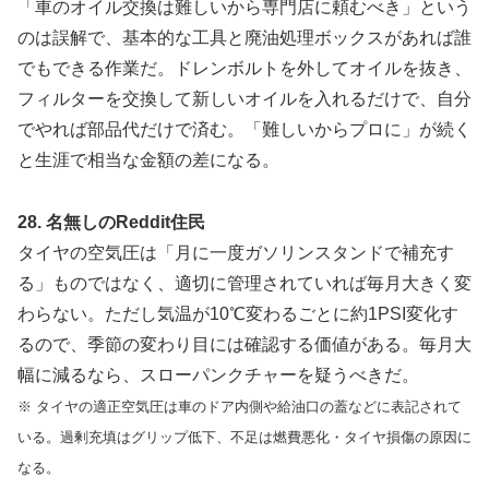
「車のオイル交換は難しいから専門店に頼むべき」という
のは誤解で、基本的な工具と廃油処理ボックスがあれば誰
でもできる作業だ。ドレンボルトを外してオイルを抜き、
フィルターを交換して新しいオイルを入れるだけで、自分
でやれば部品代だけで済む。「難しいからプロに」が続く
と生涯で相当な金額の差になる。
28. 名無しのReddit住民
タイヤの空気圧は「月に一度ガソリンスタンドで補充す
る」ものではなく、適切に管理されていれば毎月大きく変
わらない。ただし気温が10℃変わるごとに約1PSI変化す
るので、季節の変わり目には確認する価値がある。毎月大
幅に減るなら、スローパンクチャーを疑うべきだ。
※ タイヤの適正空気圧は車のドア内側や給油口の蓋などに表記されて
いる。過剰充填はグリップ低下、不足は燃費悪化・タイヤ損傷の原因に
なる。