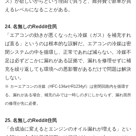
ズ）が欲しいからという理由で買うと、維持費で新車が買
えるレベルになることがある。
24. 名無しのReddit住民
「エアコンの効きが悪くなったら冷媒（ガス）を補充すれ
ば直る」というのは根本的な誤解だ。エアコンの冷媒は密
閉システムの中を循環し、正常であれば減らない。冷媒不
足は必ずどこかに漏れがある証拠で、漏れを修理せずに補
充を繰り返しても環境への悪影響があるだけで問題は解決
しない。
※ カーエアコンの冷媒（HFC-134aやR1234yf）は密閉回路内を循環す
る。漏れがある場合、補充のみでは一時しのぎにしかならず、漏れ箇所
の修理が先に必要。
25. 名無しのReddit住民
「合成油に変えるとエンジンのオイル漏れが増える」とい