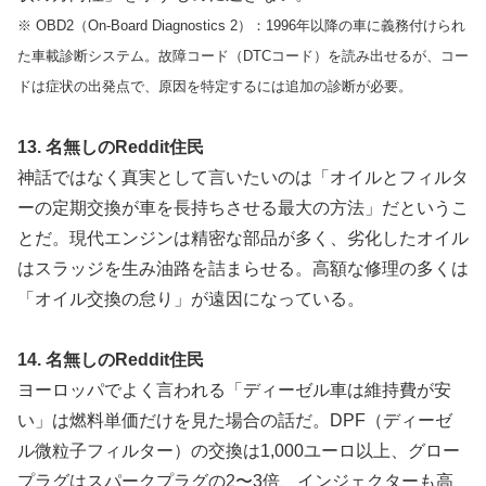
※ OBD2（On-Board Diagnostics 2）：1996年以降の車に義務付けられ
た車載診断システム。故障コード（DTCコード）を読み出せるが、コー
ドは症状の出発点で、原因を特定するには追加の診断が必要。
13. 名無しのReddit住民
神話ではなく真実として言いたいのは「オイルとフィルタ
ーの定期交換が車を長持ちさせる最大の方法」だというこ
とだ。現代エンジンは精密な部品が多く、劣化したオイル
はスラッジを生み油路を詰まらせる。高額な修理の多くは
「オイル交換の怠り」が遠因になっている。
14. 名無しのReddit住民
ヨーロッパでよく言われる「ディーゼル車は維持費が安
い」は燃料単価だけを見た場合の話だ。DPF（ディーゼ
ル微粒子フィルター）の交換は1,000ユーロ以上、グロー
プラグはスパークプラグの2〜3倍、インジェクターも高