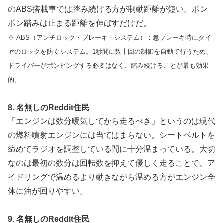
のABS搭載車では踏み続ける方が制動距離が短い。ポン
ポン踏みは止まる距離を伸ばすだけだ。
※ ABS（アンチロック・ブレーキ・システム）：急ブレーキ時にタイ
ヤのロックを防ぐシステム。1秒間に数十回の制御を自動で行うため、
ドライバーがポンピングする必要はなく、踏み続けることが最も効果
的。
8. 名無しのReddit住民
「エンジンは数分暖気してから走るべき」というのは現代
の燃料噴射エンジンには当てはまらない。シートベルトを
締めてラジオを調整している間に十分温まっている。大切
なのは最初の数分は回転数を抑えて優しく走ることで、ア
イドリングで温めるより動きながら温める方がエンジン全
体に油が回りやすい。
9. 名無しのReddit住民