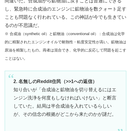
間違いだ。合成油から鉱物油に戻すことは普通にできる
し、緊急時に合成油のエンジンに鉱物油を数クォート足す
ことも問題なく行われている。この神話が今でも生きてい
るのが不思議だ。
※ 合成油（synthetic oil）と鉱物油（conventional oil）：合成油は化学
的に精製されたエンジンオイルで耐熱性・粘度安定性が高い。鉱物油は
原油を精製したもの。両者は混合でき、化学的に反応して問題を起こす
ことはない。
2. 名無しのReddit住民（>>1への返信）
知り合いが「合成油と鉱物油を切り替えるにはエ
ンジン洗浄を何度もしなければいけない」と断言
していた。結局は半合成油を入れているらしい
が、その信念の根拠がどこから来たのかが謎だ。