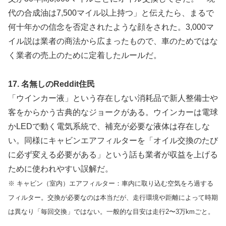
代の合成油は7,500マイル以上持つ」と伝えたら、まるで
何十年かの信念を否定されたような顔をされた。3,000マ
イル説は業者の商法から広まったもので、車のためではな
く業者の売上のために定着したルールだ。
17. 名無しのReddit住民
「ウインカー液」という存在しない消耗品で新人整備士や
客をからかう古典的なジョークがある。ウインカーは電球
かLEDで動く電気系統で、補充が必要な液体は存在しな
い。同様にキャビンエアフィルターを「オイル交換のたび
に必ず変える必要がある」という話も業者が収益を上げる
ために使われやすい誤解だ。
※ キャビン（室内）エアフィルター：車内に取り込む空気をろ過する
フィルター。交換が必要なのは本当だが、走行環境や距離によって時期
は異なり「毎回交換」ではない。一般的な目安は走行2〜3万kmごと。