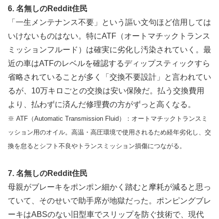
6. 名無しのReddit住民
「一生メンテナンス不要」という謳い文句ほど信用しては
いけないものはない。特にATF（オートマチックトランス
ミッションフルード）は確実に劣化し汚染されていく。最
近の車はATFのレベルを確認するディップスティックすら
省略されていることが多く「交換不要設計」と言われてい
るが、10万キロごとの交換は安い保険だ。払う交換費用
より、払わずに済んだ修理費の方がずっと高くなる。
※ ATF（Automatic Transmission Fluid）：オートマチックトランスミ
ッション用のオイル。高温・高圧環境で使用されるため経年劣化し、交
換を怠るとシフト不良やトランスミッション損傷につながる。
7. 名無しのReddit住民
母親がブレーキをポンポン細かく踏むと摩耗が減ると思っ
ていて、そのせいで助手席が地獄だった。ポンピングブレ
ーキはABSのない旧型車でスリップを防ぐ技術で、現代