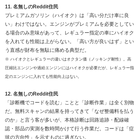
11. 名無しのReddit住民
プレミアムガソリン（ハイオク）は「高い分だけ車に良
い」わけではない。エンジンがプレミアムを必要としてい
る場合のみ意味があって、レギュラー指定の車にハイオク
を入れても性能は上がらない。「高い方が良いはず」とい
う直感が財布を無駄に痛める典型だ。
※ ハイオクとレギュラーの違いはオクタン価（ノッキング耐性）。高
圧縮比エンジンや過給エンジンにはハイオクが必要だが、レギュラー指
定のエンジンに入れても性能向上はない。
12. 名無しのReddit住民
「診断機でコードを読む」ことと「診断作業」は全く別物
だ。無料スキャンの結果を持ってきて「なぜ整備料を払う
のか」と言う客が多いが、本格診断は回路追跡・配線確
認・部品の実測を数時間かけて行う作業だ。コードは「症
状の方向性」を示すものに過ぎない。