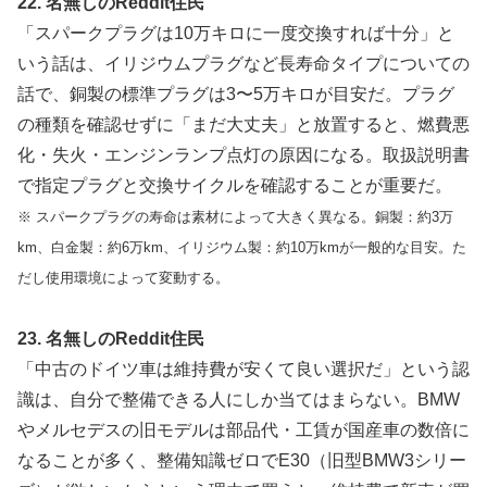
22. 名無しのReddit住民
「スパークプラグは10万キロに一度交換すれば十分」と
いう話は、イリジウムプラグなど長寿命タイプについての
話で、銅製の標準プラグは3〜5万キロが目安だ。プラグ
の種類を確認せずに「まだ大丈夫」と放置すると、燃費悪
化・失火・エンジンランプ点灯の原因になる。取扱説明書
で指定プラグと交換サイクルを確認することが重要だ。
※ スパークプラグの寿命は素材によって大きく異なる。銅製：約3万
km、白金製：約6万km、イリジウム製：約10万kmが一般的な目安。た
だし使用環境によって変動する。
23. 名無しのReddit住民
「中古のドイツ車は維持費が安くて良い選択だ」という認
識は、自分で整備できる人にしか当てはまらない。BMW
やメルセデスの旧モデルは部品代・工賃が国産車の数倍に
なることが多く、整備知識ゼロでE30（旧型BMW3シリー