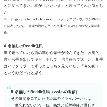
とに戻ってきた。本が「ただいま」と言ってくれた気がし
た。
※ 『灯台へ』（To the Lighthouse）：ヴァージニア・ウルフが1927年
に発表した小説。意識の流れを用いた文体で知られる20世紀文学の名
作。
4. 名無しのReddit住民
車で走っていたら前の車から帽子が飛んできた。反射的に
窓から手を出してキャッチして、信号待ちで返した。相手
はバックミラーでずっとこっちを見ていた。「今の何？」
という顔だったと思う。
5. 名無しのReddit住民（>>4への返信）
その瞬間を見ていた後続車のドライバーたちは、
一生忘れないだろうね。偶然と反射神経と優しさ