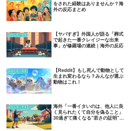
をされた経験はありませんか？海
外の反応まとめ
【ヤバすぎ】外国人が語る「葬式
おもしろ・ネタ
で起きた一番クレイジーな出来
事」が修羅場の連続｜海外の反応
【Reddit】もし死んで動物として
おもしろ・ネタ
生まれ変わるなら？みんなが選ぶ
動物はこれ！
海外「一番イタいのは、他人に良
おもしろ・ネタ
く見られたくて自分を偽ること」
30過ぎて痛くなる”若さの証明”と
は…？