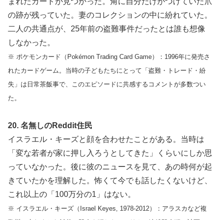
まれたカードが見つかった。角に自分だけがつけていた爪
の跡が残っていた。妻のコレクションの中に紛れていた。
二人の共通点が、25年前の盗難事件だったとは誰も想像
しなかった。
※ ポケモンカード（Pokémon Trading Card Game）：1996年に発売さ
れたカードゲーム。当時の子どもたちにとって「盗難・トレード・紛
失」は日常茶飯事で、このエピソードに共感するコメントが多数つい
た。
20. 名無しのReddit住民
イスラエル・キーズと顔を合わせたことがある。当時は
「変な若者が家に押し入ろうとしてきた」くらいにしか思
っていなかった。後に彼のニュースを見て、あの時何が起
きていたかを理解した。怖くて今でも話したくないけど、
これ以上の「100万分の1」はない。
※ イスラエル・キーズ（Israel Keyes, 1978-2012）：アラスカなど複