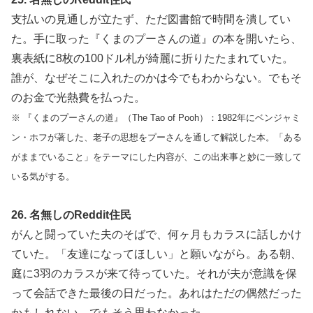
支払いの見通しが立たず、ただ図書館で時間を潰してい
た。手に取った『くまのプーさんの道』の本を開いたら、
裏表紙に8枚の100ドル札が綺麗に折りたたまれていた。
誰が、なぜそこに入れたのかは今でもわからない。でもそ
のお金で光熱費を払った。
※ 『くまのプーさんの道』（The Tao of Pooh）：1982年にベンジャミ
ン・ホフが著した、老子の思想をプーさんを通して解説した本。「ある
がままでいること」をテーマにした内容が、この出来事と妙に一致して
いる気がする。
26. 名無しのReddit住民
がんと闘っていた夫のそばで、何ヶ月もカラスに話しかけ
ていた。「友達になってほしい」と願いながら。ある朝、
庭に3羽のカラスが来て待っていた。それが夫が意識を保
って会話できた最後の日だった。あれはただの偶然だった
かもしれない。でもそう思わなかった。