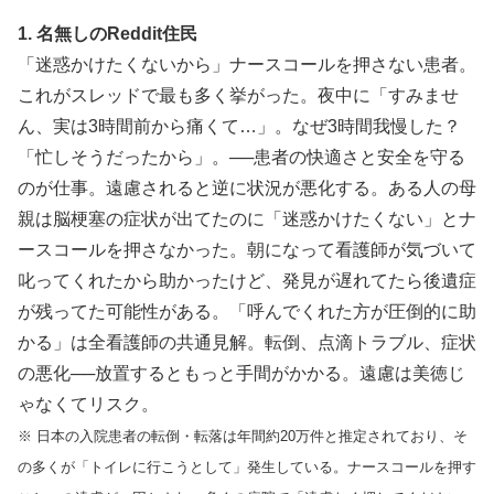
1. 名無しのReddit住民
「迷惑かけたくないから」ナースコールを押さない患者。
これがスレッドで最も多く挙がった。夜中に「すみませ
ん、実は3時間前から痛くて…」。なぜ3時間我慢した？
「忙しそうだったから」。──患者の快適さと安全を守る
のが仕事。遠慮されると逆に状況が悪化する。ある人の母
親は脳梗塞の症状が出てたのに「迷惑かけたくない」とナ
ースコールを押さなかった。朝になって看護師が気づいて
叱ってくれたから助かったけど、発見が遅れてたら後遺症
が残ってた可能性がある。「呼んでくれた方が圧倒的に助
かる」は全看護師の共通見解。転倒、点滴トラブル、症状
の悪化──放置するともっと手間がかかる。遠慮は美徳じ
ゃなくてリスク。
※ 日本の入院患者の転倒・転落は年間約20万件と推定されており、そ
の多くが「トイレに行こうとして」発生している。ナースコールを押す