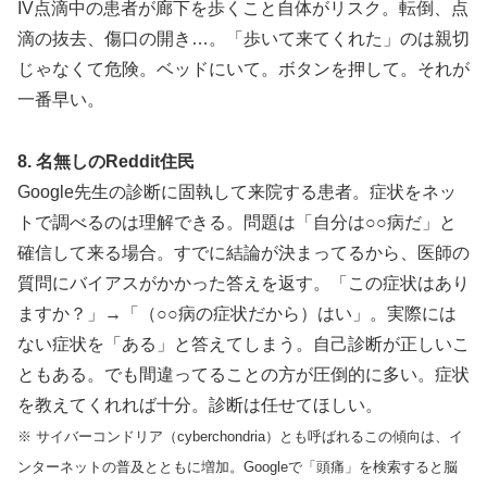
IV点滴中の患者が廊下を歩くこと自体がリスク。転倒、点
滴の抜去、傷口の開き…。「歩いて来てくれた」のは親切
じゃなくて危険。ベッドにいて。ボタンを押して。それが
一番早い。
8. 名無しのReddit住民
Google先生の診断に固執して来院する患者。症状をネッ
トで調べるのは理解できる。問題は「自分は○○病だ」と
確信して来る場合。すでに結論が決まってるから、医師の
質問にバイアスがかかった答えを返す。「この症状はあり
ますか？」→「（○○病の症状だから）はい」。実際には
ない症状を「ある」と答えてしまう。自己診断が正しいこ
ともある。でも間違ってることの方が圧倒的に多い。症状
を教えてくれれば十分。診断は任せてほしい。
※ サイバーコンドリア（cyberchondria）とも呼ばれるこの傾向は、イ
ンターネットの普及とともに増加。Googleで「頭痛」を検索すると脳