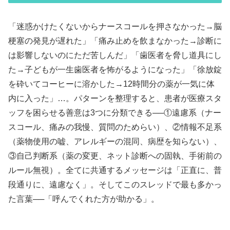
「迷惑かけたくないからナースコールを押さなかった→脳
梗塞の発見が遅れた」「痛み止めを飲まなかった→診断に
は影響しないのにただ苦しんだ」「歯医者を脅し道具にし
た→子どもが一生歯医者を怖がるようになった」「徐放錠
を砕いてコーヒーに溶かした→12時間分の薬が一気に体
内に入った」…。パターンを整理すると、患者が医療スタ
ッフを困らせる善意は3つに分類できる──①遠慮系（ナー
スコール、痛みの我慢、質問のためらい）、②情報不足系
（薬物使用の嘘、アレルギーの混同、病歴を知らない）、
③自己判断系（薬の変更、ネット診断への固執、手術前の
ルール無視）。全てに共通するメッセージは「正直に、普
段通りに、遠慮なく」。そしてこのスレッドで最も多かっ
た言葉──「呼んでくれた方が助かる」。