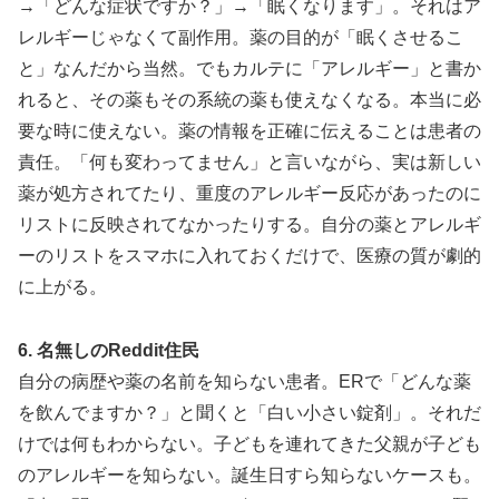
→「どんな症状ですか？」→「眠くなります」。それはア
レルギーじゃなくて副作用。薬の目的が「眠くさせるこ
と」なんだから当然。でもカルテに「アレルギー」と書か
れると、その薬もその系統の薬も使えなくなる。本当に必
要な時に使えない。薬の情報を正確に伝えることは患者の
責任。「何も変わってません」と言いながら、実は新しい
薬が処方されてたり、重度のアレルギー反応があったのに
リストに反映されてなかったりする。自分の薬とアレルギ
ーのリストをスマホに入れておくだけで、医療の質が劇的
に上がる。
6. 名無しのReddit住民
自分の病歴や薬の名前を知らない患者。ERで「どんな薬
を飲んでますか？」と聞くと「白い小さい錠剤」。それだ
けでは何もわからない。子どもを連れてきた父親が子ども
のアレルギーを知らない。誕生日すら知らないケースも。