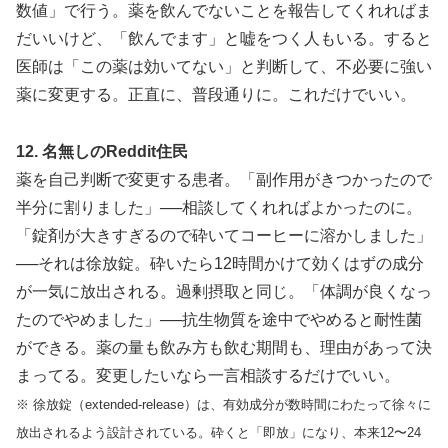
数値」で行う。薬を飲んでないことを報告してくれればま
だいいけど、「飲んでます」と嘘をつく人もいる。すると
医師は「この薬は効いてない」と判断して、不必要に強い
薬に変更する。正直に、普段通りに。これだけでいい。
12. 名無しのReddit住民
薬を自己判断で変更する患者。「副作用がきつかったので
半分に割りました」──相談してくれればよかったのに。
「錠剤が大きすぎるので砕いてコーヒーに溶かしました」
──それは徐放錠。砕いたら12時間かけて効くはずの成分
が一気に放出される。過剰摂取と同じ。「体調が良くなっ
たのでやめました」──抗生物質を途中でやめると耐性菌
ができる。薬の量も飲み方も飲む期間も、理由があって決
まってる。変更したいなら一言相談するだけでいい。
※ 徐放錠（extended-release）は、有効成分が数時間にわたって徐々に
放出されるよう設計されている。砕くと「即放」になり、本来12〜24