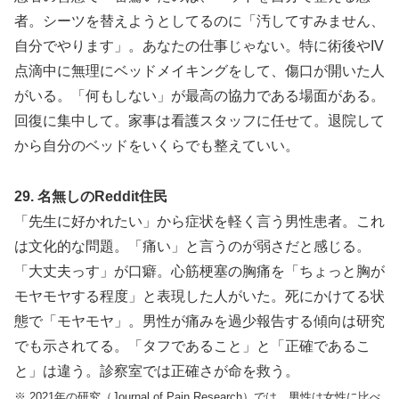
者。シーツを替えようとしてるのに「汚してすみません、
自分でやります」。あなたの仕事じゃない。特に術後やIV
点滴中に無理にベッドメイキングをして、傷口が開いた人
がいる。「何もしない」が最高の協力である場面がある。
回復に集中して。家事は看護スタッフに任せて。退院して
から自分のベッドをいくらでも整えていい。
29. 名無しのReddit住民
「先生に好かれたい」から症状を軽く言う男性患者。これ
は文化的な問題。「痛い」と言うのが弱さだと感じる。
「大丈夫っす」が口癖。心筋梗塞の胸痛を「ちょっと胸が
モヤモヤする程度」と表現した人がいた。死にかけてる状
態で「モヤモヤ」。男性が痛みを過少報告する傾向は研究
でも示されてる。「タフであること」と「正確であるこ
と」は違う。診察室では正確さが命を救う。
※ 2021年の研究（Journal of Pain Research）では、男性は女性に比べ