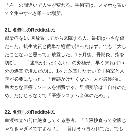
「左」の間違いで人生が変わる。手術室は、スマホを置い
て全集中すべき唯一の場所。
21. 名無しのReddit住民
感染症を1ヶ月放置してから来院する人。最初は小さな傷
だった。抗生物質と簡単な処置で治ったはず。でも「大し
たことないと思って」放置した。1ヶ月後、骨髄炎。指を
切断。──「迷惑かけたくない」の究極形。早く来れば15
分の処置で済んだのに、1ヶ月放置したせいで手術室と入
院が必要になった。「迷惑かけたくない」人が最終的に一
番大きな医療リソースを消費する。早期受診は「自分のた
め」だけじゃなくて「医療システム全体のため」。
22. 名無しのReddit住民
血液検査の前に絶食してくる患者。「血液検査って空腹じ
ゃなきゃダメですよね？」──昔はそう言われてた。でも