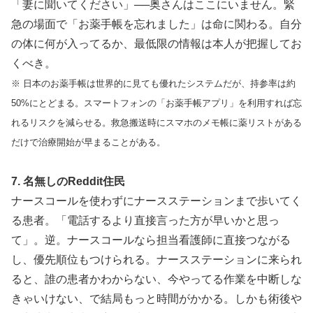
「妻に聞いてください」──奥さんはここにいません。緊
急の場面で「お薬手帳を忘れました」は命に関わる。自分
の体に何が入ってるか、最低限の情報は本人が把握してお
くべき。
※ 日本のお薬手帳は世界的に見ても優れたシステムだが、持参率は約
50%にとどまる。スマートフォンの「お薬手帳アプリ」を利用すれば忘
れるリスクを減らせる。救急搬送時にスマホのメモ帳に薬リストがある
だけで治療開始が早まることがある。
7. 名無しのReddit住民
ナースコールを使わずにナースステーションまで歩いてく
る患者。「電話するより直接言った方が早いかと思っ
て」。逆。ナースコールなら担当看護師に直接つながる
し、優先順位もつけられる。ナースステーションに来られ
ると、誰の患者かわからない、今やってる作業を中断しな
きゃいけない、で結局もっと時間がかかる。しかも術後や