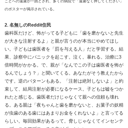
ことへの遠慮が一因とされ、多くの病院で「遠慮なく押してください」
のポスターが掲示されている。
2. 名無しのReddit住民
歯科医だけど、怖がってる子どもに「歯を磨かないと先生
が大きな注射するよ」と親が言うのが本当にやめてほし
い。子どもは歯医者を「罰を与える人」だと学習する。結
果、診察中にパニックを起こす。泣く。暴れる。治療に3
倍時間がかかる。で、親が「なんでこの子は歯医者を怖が
るんでしょう？」と聞いてくる。あなたがそう教えたから
です。逆のパターンもある。「注射は絶対しないよ」と約
束して、結局注射が必要になるケース。子どもは嘘をつか
れたと感じる。歯医者だけじゃなくて親への信頼も壊れ
る。ある親は「夜ちゃんと歯を磨かないと、お菓子の妖精
が虫歯のある歯にはあまりお金をくれないよ」と言ってる
らしい。毎回効果があるって。脅しじゃなくてインセンテ