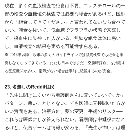
現在、多くの血液検査で絶食は不要。コレステロールの一
部の検査や血糖値の検査では必要な場合があるけど、医師
から「絶食してきてください」と言われてないなら食べて
いい。朝食を抜いて、低血糖でフラフラの状態で来院し
て、採血中に失神した人がいる。無駄な絶食は体に悪い
し、血液検査の結果を歪める可能性すらある。
※ 2014年以降、欧米の多くのガイドラインでは脂質検査でも絶食を推
奨しなくなってきている。ただし日本ではまだ「空腹時採血」を指定す
る医療機関が多い。指示がない場合は事前に確認するのが安全。
23. 名無しのReddit住民
「先生に聞きにくいから看護師さんに聞いていいですか」
パターン。悪いことじゃない。でも医師に直接聞いた方が
いい質問もある。治療方針、薬の変更、手術のリスク──
これらは医師にしか答えられない。看護師は中継役になれ
るけど、伝言ゲームは情報が変わる。「先生が怖い」は理