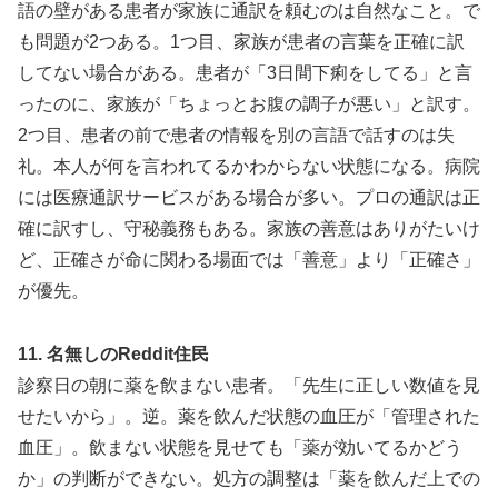
語の壁がある患者が家族に通訳を頼むのは自然なこと。で
も問題が2つある。1つ目、家族が患者の言葉を正確に訳
してない場合がある。患者が「3日間下痢をしてる」と言
ったのに、家族が「ちょっとお腹の調子が悪い」と訳す。
2つ目、患者の前で患者の情報を別の言語で話すのは失
礼。本人が何を言われてるかわからない状態になる。病院
には医療通訳サービスがある場合が多い。プロの通訳は正
確に訳すし、守秘義務もある。家族の善意はありがたいけ
ど、正確さが命に関わる場面では「善意」より「正確さ」
が優先。
11. 名無しのReddit住民
診察日の朝に薬を飲まない患者。「先生に正しい数値を見
せたいから」。逆。薬を飲んだ状態の血圧が「管理された
血圧」。飲まない状態を見せても「薬が効いてるかどう
か」の判断ができない。処方の調整は「薬を飲んだ上での