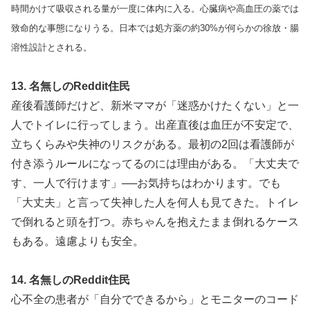
時間かけて吸収される量が一度に体内に入る。心臓病や高血圧の薬では
致命的な事態になりうる。日本では処方薬の約30%が何らかの徐放・腸
溶性設計とされる。
13. 名無しのReddit住民
産後看護師だけど、新米ママが「迷惑かけたくない」と一
人でトイレに行ってしまう。出産直後は血圧が不安定で、
立ちくらみや失神のリスクがある。最初の2回は看護師が
付き添うルールになってるのには理由がある。「大丈夫で
す、一人で行けます」──お気持ちはわかります。でも
「大丈夫」と言って失神した人を何人も見てきた。トイレ
で倒れると頭を打つ。赤ちゃんを抱えたまま倒れるケース
もある。遠慮よりも安全。
14. 名無しのReddit住民
心不全の患者が「自分でできるから」とモニターのコード