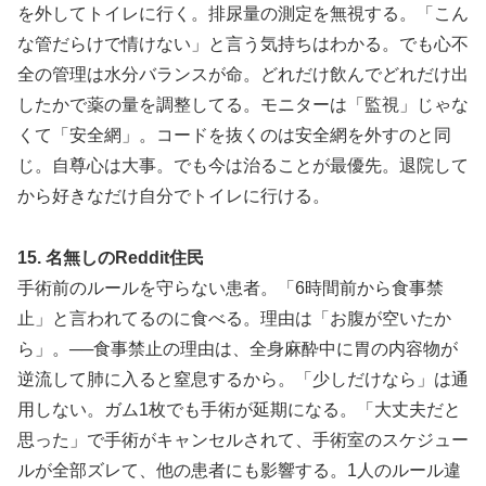
を外してトイレに行く。排尿量の測定を無視する。「こん
な管だらけで情けない」と言う気持ちはわかる。でも心不
全の管理は水分バランスが命。どれだけ飲んでどれだけ出
したかで薬の量を調整してる。モニターは「監視」じゃな
くて「安全網」。コードを抜くのは安全網を外すのと同
じ。自尊心は大事。でも今は治ることが最優先。退院して
から好きなだけ自分でトイレに行ける。
15. 名無しのReddit住民
手術前のルールを守らない患者。「6時間前から食事禁
止」と言われてるのに食べる。理由は「お腹が空いたか
ら」。──食事禁止の理由は、全身麻酔中に胃の内容物が
逆流して肺に入ると窒息するから。「少しだけなら」は通
用しない。ガム1枚でも手術が延期になる。「大丈夫だと
思った」で手術がキャンセルされて、手術室のスケジュー
ルが全部ズレて、他の患者にも影響する。1人のルール違