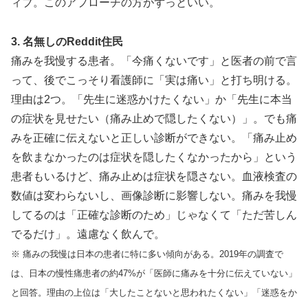
ィブ。このアプローチの方がずっといい。
3. 名無しのReddit住民
痛みを我慢する患者。「今痛くないです」と医者の前で言
って、後でこっそり看護師に「実は痛い」と打ち明ける。
理由は2つ。「先生に迷惑かけたくない」か「先生に本当
の症状を見せたい（痛み止めで隠したくない）」。でも痛
みを正確に伝えないと正しい診断ができない。「痛み止め
を飲まなかったのは症状を隠したくなかったから」という
患者もいるけど、痛み止めは症状を隠さない。血液検査の
数値は変わらないし、画像診断に影響しない。痛みを我慢
してるのは「正確な診断のため」じゃなくて「ただ苦しん
でるだけ」。遠慮なく飲んで。
※ 痛みの我慢は日本の患者に特に多い傾向がある。2019年の調査で
は、日本の慢性痛患者の約47%が「医師に痛みを十分に伝えていない」
と回答。理由の上位は「大したことないと思われたくない」「迷惑をか