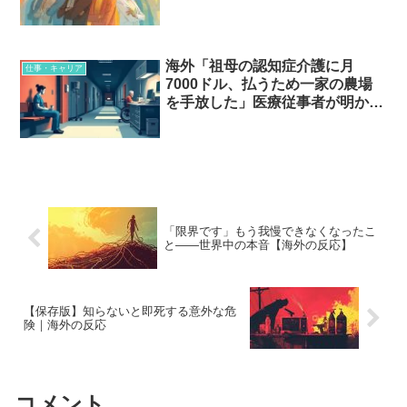
海外「祖母の認知症介護に月
仕事・キャリア
7000ドル、払うため一家の農場
を手放した」医療従事者が明かす
静かな危機とは
「限界です」もう我慢できなくなったこ
と——世界中の本音【海外の反応】
【保存版】知らないと即死する意外な危
険｜海外の反応
コメント