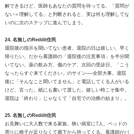
解できるけど、医師もあなたの質問を待ってる。「質問が
ない＝理解してる」と判断されると、実は何も理解してな
いのに次のステップに進んでしまう。
24. 名無しのReddit住民
退院後の指示を聞いてない患者。退院の日は嬉しい。早く
帰りたい。だから看護師の「退院後の注意事項」を半分聞
いてない。薬の飲み方、傷のケア、次回の受診日、「こう
なったらすぐ来てください」のサイン──全部大事。退院
後に「そんなこと聞いてません」と電話してくる人がいる
けど、言った。紙にも書いて渡した。嬉しい時こそ集中。
退院は「終わり」じゃなくて「自宅での治療の始まり」。
25. 名無しのReddit住民
お見舞いに大人数で来る家族。狭い病室に7人。ベッドの
周りに椅子が足りなくて廊下から持ってくる。看護師がバ