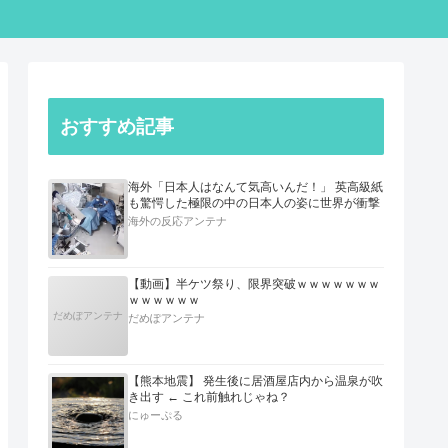
おすすめ記事
海外「日本人はなんて気高いんだ！」 英高級紙
も驚愕した極限の中の日本人の姿に世界が衝撃
海外の反応アンテナ
【動画】半ケツ祭り、限界突破ｗｗｗｗｗｗｗ
ｗｗｗｗｗｗ
だめぽアンテナ
だめぽアンテナ
【熊本地震】 発生後に居酒屋店内から温泉が吹
き出す ← これ前触れじゃね？
にゅーぷる