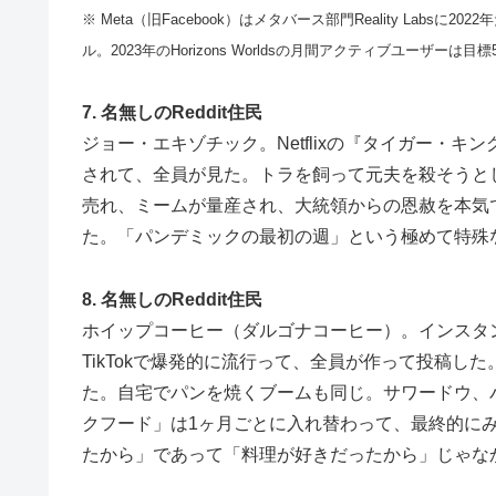
※ Meta（旧Facebook）はメタバース部門Reality Labs
ル。2023年のHorizons Worldsの月間アクティブユーザ
7. 名無しのReddit住民
ジョー・エキゾチック。Netflixの『タイガー・キ
されて、全員が見た。トラを飼って元夫を殺そうと
売れ、ミームが量産され、大統領からの恩赦を本気
た。「パンデミックの最初の週」という極めて特殊
8. 名無しのReddit住民
ホイップコーヒー（ダルゴナコーヒー）。インスタ
TikTokで爆発的に流行って、全員が作って投稿し
た。自宅でパンを焼くブームも同じ。サワードウ、
クフード」は1ヶ月ごとに入れ替わって、最終的にみん
たから」であって「料理が好きだったから」じゃな