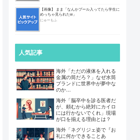
【画像】 まま「なんかプール入ってたら学生に
めっちゃ見られたw」
にゅーもふ
人気記事
海外「ただの液体を入れる
金属の筒だろ？」なぜ水筒
ブランドに世界中が夢中な
のか…
海外「脳卒中を診る医者だ
が、頼むから絶対にカイロ
には行かないでくれ」現場
が口を揃える理由とは？
海外「ネグリジェ姿で『お
礼に何かできることあ