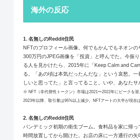
海外の反応
1. 名無しのReddit住民
NFTのプロフィール画像。何でもかんでもネオン
300万円のJPEG画像を「投資」と呼んでた。今振
る人を見かけたら、2015年に「Keep Calm and
る。「あの頃は本気だったんだな」という哀愁。一
しいと思ってた」と言ってること。いや、あなたサ
※ NFT（非代替性トークン）市場は2021〜2022年にピークを迎え、B
2023年以降、取引量は95%以上減少。NFTアートの大半が現
2. 名無しのReddit住民
パンデミック初期の衛生ブーム。食料品を家に帰って
時間放置してから開けた。お店の床に一方通行の矢