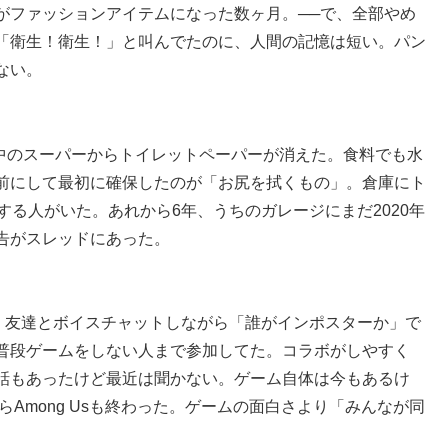
がファッションアイテムになった数ヶ月。──で、全部やめ
「衛生！衛生！」と叫んでたのに、人間の記憶は短い。パン
ない。
界中のスーパーからトイレットペーパーが消えた。食料でも水
前にして最初に確保したのが「お尻を拭くもの」。倉庫にト
する人がいた。あれから6年、うちのガレージにまだ2020年
告がスレッドにあった。
ーム。友達とボイスチャットしながら「誰がインポスターか」で
普段ゲームをしない人まで参加してた。コラボがしやすく
話もあったけど最近は聞かない。ゲーム自体は今もあるけ
らAmong Usも終わった。ゲームの面白さより「みんなが同