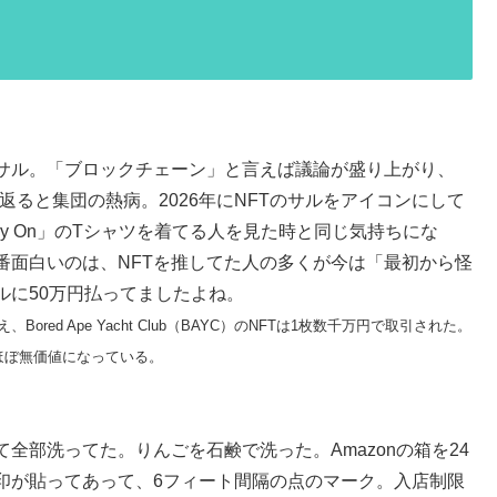
のサル。「ブロックチェーン」と言えば議論が盛り上がり、
り返ると集団の熱病。2026年にNFTのサルをアイコンにして
 Carry On」のTシャツを着てる人を見た時と同じ気持ちにな
番面白いのは、NFTを推してた人の多くが今は「最初から怪
ルに50万円払ってましたよね。
ored Ape Yacht Club（BAYC）のNFTは1枚数千万円で取引された。
在ほぼ無価値になっている。
全部洗ってた。りんごを石鹸で洗った。Amazonの箱を24
印が貼ってあって、6フィート間隔の点のマーク。入店制限