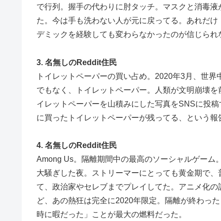
で行列。握手の代わりに肘タッチ。マスクと消毒液
た。今は手も洗わない人が元に戻ってる。あれだけ
デミックを経験しても変わらなかったのが信じられ
3. 名無しのReddit住民
トイレットペーパーの買い占め。2020年3月、世
でもなく、トイレットペーパー。人類が文明崩壊を
イレットペーパーを山積みにした写真をSNSに投稿
に買ったトイレットペーパーが残ってる、という報
4. 名無しのReddit住民
Among Us。隔離期間中の最高のソーシャルゲ
大騒ぎした夜。ストリーマーにとっても黄金期で、
て、政治家やセレブまでプレイしてた。アニメ化の
ど、あの熱狂は完全に2020年限定。隔離が終わった
時に暇だった」ことが最大の燃料だった。