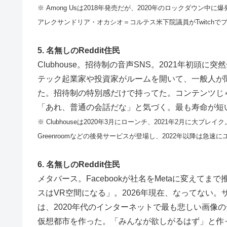
※ Among Usは2018年発売だが、2020年のロックダウ
アレクサンドリア・オカシオ＝コルテス米下院議員がTwitch
5. 名無しのReddit住民
Clubhouse。招待制の音声SNS。2021年初
テック起業家や投資家がルームを開いて、一般人が聞き
た。招待制の特別感だけで持ってた。コンテンツじ
「あれ、普通の会話だな」と気づく。最も寿命が短
※ Clubhouseは2020年3月にローンチ、2021年2月に大ブレイ
Greenroomなどの後発サービスが登場し、2022年以降は急速
6. 名無しのReddit住民
メタバース。Facebookが社名をMetaに変えて
スはVR空間になる」。2026年現在、なってない
は、2020年代のインターネットで最も悲しい画像
仮想都市を作った。「みんなが欲しがるはず」と作