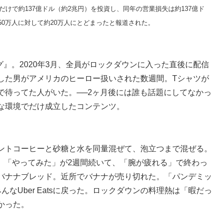
に2022年だけで約137億ドル（約2兆円）を投資し、同年の営業損失は約137億ド
ーは目標50万人に対して約20万人にとどまったと報道された。
ング』。2020年3月、全員がロックダウンに入った直後に配信
した男がアメリカのヒーロー扱いされた数週間。Tシャツが
で待ってた人がいた。──2ヶ月後には誰も話題にしてなかっ
な環境でだけ成立したコンテンツ。
ントコーヒーと砂糖と水を同量混ぜて、泡立つまで混ぜる。
た。「やってみた」が2週間続いて、「腕が疲れる」で終わっ
バナナブレッド。近所でバナナが売り切れた。「パンデミッ
なUber Eatsに戻った。ロックダウンの料理熱は「暇だっ
かった。