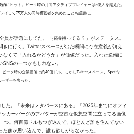
ン中に爆発的にヒット。ピーク時の月間アクティブプレイヤーは5億人を超えた。
でプレイして75万人の同時視聴者を集めたことも話題に。
頭に突然全員が話題にしてた。「招待持ってる？」がステータス。
に行く。Twitterスペースが出た瞬間に存在意義が消え
ゃなくて「入れるかどうか」が価値だった。入れた途端に
いSNSの一つかもしれない。
ク。ピーク時の企業価値は約40億ドル。しかしTwitterスペース、Spotify
にユーザーを失った。
まで推した。「未来はメタバースにある」「2025年までにオフィ
。ザッカーバーグのアバターが空虚な仮想空間に立ってる画像
の一つ。何百億ドルもつぎ込んで、ほとんど誰も住んでない
った側が思い込んで、誰も欲しがらなかった。