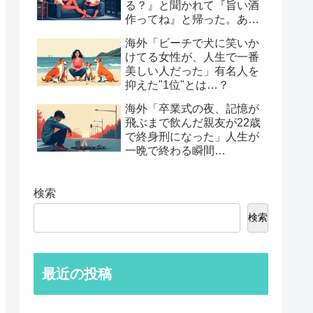
る？』と聞かれて『旨い酒
作ってね』と帰った。あれ
から30年考えてる」鈍すぎ
海外「ビーチで犬に笑いか
る男たちの後悔談…
けてる女性が、人生で一番
美しい人だった」有名人を
抑えた"1位"とは…？
海外「卒業式の夜、記憶が
飛ぶまで飲んだ親友が22歳
で終身刑になった」人生が
一晩で終わる瞬間…
検索
検索
最近の投稿