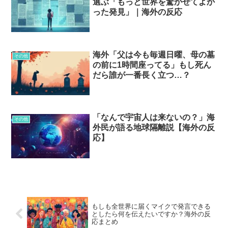
選ぶ「もっと世界を驚かせてよか
った発見」｜海外の反応
海外「父は今も毎週日曜、母の墓
その他
の前に1時間座ってる」もし死ん
だら誰が一番長く立つ…？
「なんで宇宙人は来ないの？」海
その他
外民が語る地球隔離説【海外の反
応】
もしも全世界に届くマイクで発言できる
としたら何を伝えたいですか？海外の反
応まとめ