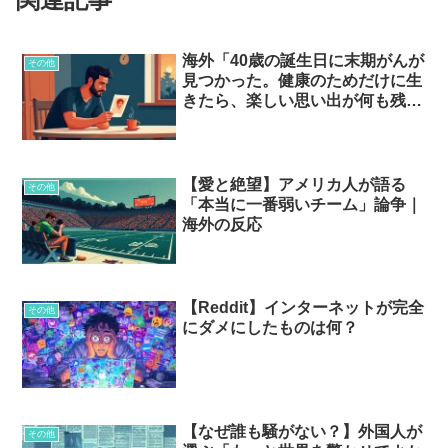
海外「40歳の誕生日に末期がんが
その他
見つかった。健康のためだけに生
きたら、楽しい思い出が何も残っ
てなかった」40代男が20代に伝
えたい一言…？
【愛と絶望】アメリカ人が語る
その他
「本当に一番弱いチーム」論争｜
海外の反応
【Reddit】インターネットが完全
その他
にダメにしたものは何？
【なぜ誰も騒がない？】外国人が
その他