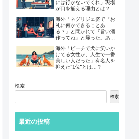
には行かないでくれ」現場
が口を揃える理由とは？
海外「ネグリジェ姿で『お
礼に何かできることあ
る？』と聞かれて『旨い酒
作ってね』と帰った。あれ
から30年考えてる」鈍すぎ
海外「ビーチで犬に笑いか
る男たちの後悔談…
けてる女性が、人生で一番
美しい人だった」有名人を
抑えた"1位"とは…？
検索
検索
最近の投稿