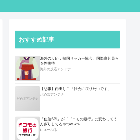
おすすめ記事
海外の反応：韓国サッカー協会、国際審判員ら
を性接待
海外の反応アンテナ
【悲報】内田りこ「社会に戻りたいです」
だめぽアンテナ
だめぽアンテナ
「住信SBI」が「ドコモの銀行」に変わってう
んざりしてるやつw w w
にゅーぷる