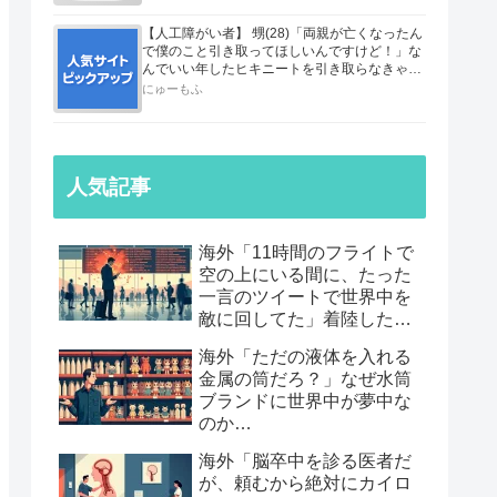
【人工障がい者】 甥(28)「両親が亡くなったん
で僕のこと引き取ってほしいんですけど！」な
んでいい年したヒキニートを引き取らなきゃい
けないんだ...
にゅーもふ
人気記事
海外「11時間のフライトで
空の上にいる間に、たった
一言のツイートで世界中を
敵に回してた」着陸したら
職も消えていた話…
海外「ただの液体を入れる
金属の筒だろ？」なぜ水筒
ブランドに世界中が夢中な
のか…
海外「脳卒中を診る医者だ
が、頼むから絶対にカイロ