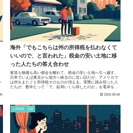
海外「でもこちらは州の所得税を払わなくて
いいので、と言われた」税金の安い土地に移
った人たちの答え合わせ
な
家賃も物価も高い都会を離れて、税金の安い土地へ引っ越す。
日本でいえば東京から地方へ移るのに近い話だが、アメリカで
い
は州をまたぐと所得税そのものが消える。実際に踏み切った人
・
たちが、数年たって「で、結局いくら得したのか」を電卓を叩
いて報告し合って...
06
2026.08.06
人間関係・恋愛