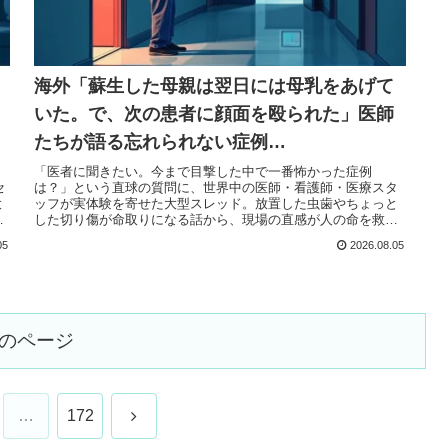
海外「蘇生した母親は翌日には母乳をあげて
いた。で、次の患者に顔面を殴られた」医師
たちが語る忘れられない症例…
し
「医者に聞きたい。今まで目撃した中で一番怖かった症例
セ
は？」という直球の質問に、世界中の医師・看護師・医療スタ
大
ッフが実体験を寄せた大型スレッド。放置した虫歯やちょっと
した切り傷が命取りになる話から、現場の直感が人の命を救っ
た話、修羅場の直後に...
05
2026.08.05
のページ
次
…
172