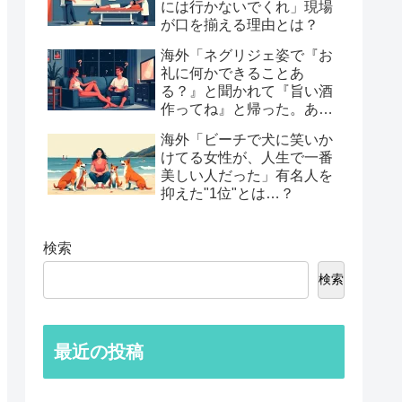
には行かないでくれ」現場
が口を揃える理由とは？
海外「ネグリジェ姿で『お
礼に何かできることあ
る？』と聞かれて『旨い酒
作ってね』と帰った。あれ
から30年考えてる」鈍すぎ
海外「ビーチで犬に笑いか
る男たちの後悔談…
けてる女性が、人生で一番
美しい人だった」有名人を
抑えた"1位"とは…？
検索
検索
最近の投稿