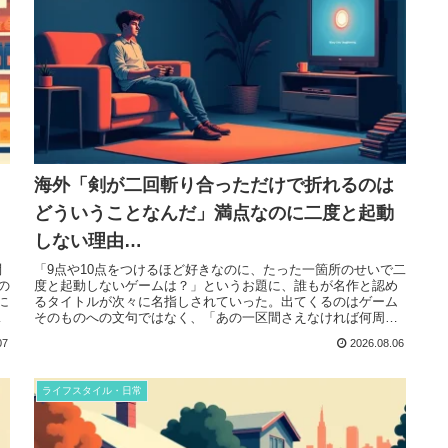
海外「剣が二回斬り合っただけで折れるのは
どういうことなんだ」満点なのに二度と起動
しない理由…
問
「9点や10点をつけるほど好きなのに、たった一箇所のせいで二
の
度と起動しないゲームは？」というお題に、誰もが名作と認め
に
るタイトルが次々に名指しされていった。出てくるのはゲーム
ん
そのものへの文句ではなく、「あの一区間さえなければ何周で
もできたのに...
07
2026.08.06
ライフスタイル・日常