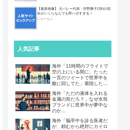
【最新画像】 元バレー代表・狩野舞子(38)の現
在がいくらなんでも即ハボすぎる！
にゅーもふ
人気記事
海外「11時間のフライトで
空の上にいる間に、たった
一言のツイートで世界中を
敵に回してた」着陸したら
職も消えていた話…
海外「ただの液体を入れる
金属の筒だろ？」なぜ水筒
ブランドに世界中が夢中な
のか…
海外「脳卒中を診る医者だ
が、頼むから絶対にカイロ