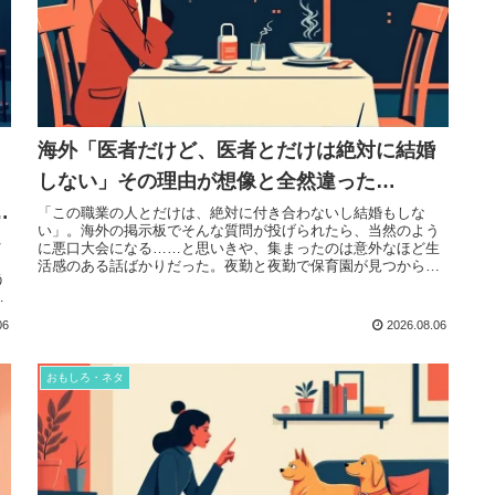
海外「医者だけど、医者とだけは絶対に結婚
しない」その理由が想像と全然違った…
な
「この職業の人とだけは、絶対に付き合わないし結婚もしな
い」。海外の掲示板でそんな質問が投げられたら、当然のよう
を
に悪口大会になる……と思いきや、集まったのは意外なほど生
き
活感のある話ばかりだった。夜勤と夜勤で保育園が見つからな
う
い、休みが平日と土...
名
06
2026.08.06
おもしろ・ネタ