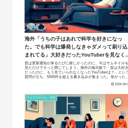
海外「うちの子はあれで科学を好きになっ
た。でも科学は爆発しなきゃダメって刷り込
まれてる」大好きだったYouTuberを見なく
った日
昔は更新通知が来るたびに嬉しかったのに、今はサムネイル
見ただけでそっと閉じてしまう。海外の掲示板で「昔は大好
だったのに、もう見ていられなくなったYouTuberは？」とい
質問が立ち、5000件を超える書き込みが集まった。挙がった
前は...
2026.08.
ライフスタイル・日常