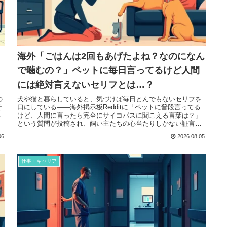
海外「ごはんは2回もあげたよね？なのになん
で噛むの？」ペットに毎日言ってるけど人間
には絶対言えないセリフとは…？
の
犬や猫と暮らしていると、気づけば毎日とんでもないセリフを
そ
口にしている——海外掲示板Redditに「ペットに普段言ってる
る
けど、人間に言ったら完全にサイコパスに聞こえる言葉は？」
という質問が投稿され、飼い主たちの心当たりしかない証言が
1200件...
06
2026.08.05
仕事・キャリア