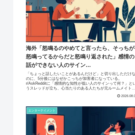
海外「怒鳴るのやめてと言ったら、そっちが
怒鳴ってるからだと怒鳴り返された」感情の
話ができない人のサイン…
「ちょっと話したいことがあるんだけど」と切り出しただけ
のに、5分後にはなぜかこっちが加害者になっている。
r/AskRedditに「感情的な知性が低い人のサインって何？」と
うスレッドが立ち、心当たりのある人たちが元ルームメイト
元恋人・実...
2026.08.
エンターテイメント