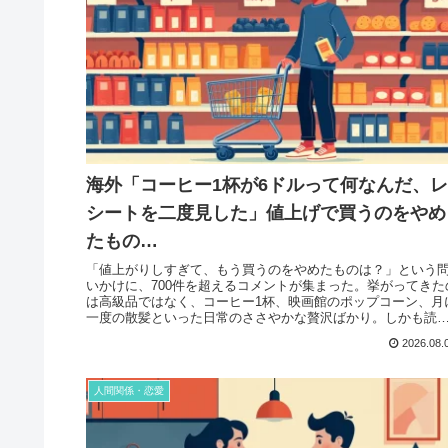
海外「コーヒー1杯が6ドルって何なんだ、レ
シートを二度見した」値上げで買うのをやめ
たもの…
「値上がりしすぎて、もう買うのをやめたものは？」という
いかけに、700件を超えるコメントが集まった。挙がってきた
は高級品ではなく、コーヒー1杯、映画館のポップコーン、月
一度の散髪といった日常のささやかな贅沢ばかり。しかも読
でいくと、...
2026.08.
人間関係・恋愛