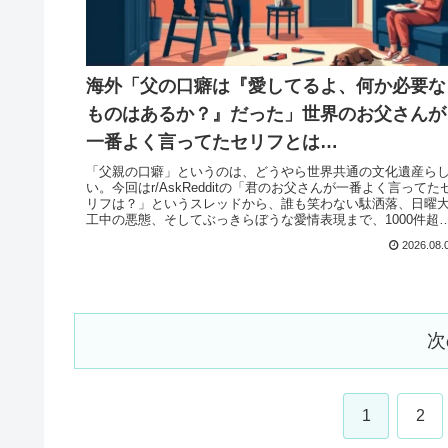
海外「父の口癖は『愛してるよ、何か必要な
ものはあるか？』だった」世界のお父さんが
一番よく言ってたセリフとは…
「父親の口癖」というのは、どうやら世界共通の文化遺産ら
い。今回はr/AskRedditの「君のお父さんが一番よく言ってた
リフは？」というスレッドから、誰も笑わない駄洒落、日曜
工中の悪態、そしてぶっきらぼうな愛情表現まで、1000件超
の...
2026.08.
次
1
2