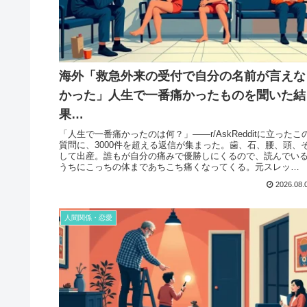
海外「救急外来の受付で自分の名前が言えな
かった」人生で一番痛かったものを聞いた結
果…
「人生で一番痛かったのは何？」——r/AskRedditに立ったこ
質問に、3000件を超える返信が集まった。歯、石、腰、頭、
して出産。誰もが自分の痛みで優勝しにくるので、読んでい
うちにこっちの体まであちこち痛くなってくる。元スレッ
ド：...
2026.08.
人間関係・恋愛