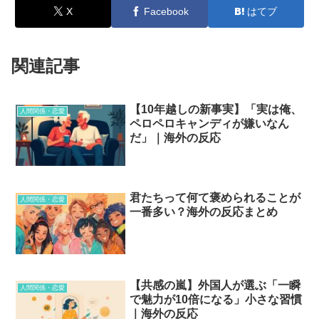
X
Facebook
はてブ
関連記事
【10年越しの新事実】「実は俺、
人間関係・恋愛
ペロペロキャンディが嫌いなん
だ」｜海外の反応
君たちって何て褒められることが
人間関係・恋愛
一番多い？海外の反応まとめ
【共感の嵐】外国人が選ぶ「一瞬
人間関係・恋愛
で魅力が10倍になる」小さな習慣
｜海外の反応