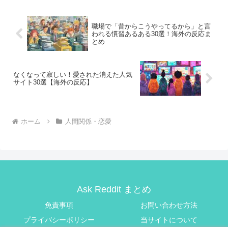
職場で「昔からこうやってるから」と言
われる慣習あるある30選！海外の反応ま
とめ
なくなって寂しい！愛された消えた人気
サイト30選【海外の反応】
ホーム
人間関係・恋愛
Ask Reddit まとめ
免責事項
お問い合わせ方法
プライバシーポリシー
当サイトについて