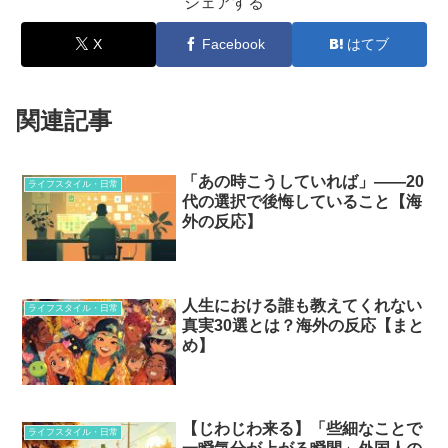
シェアする
X
Facebook
はてブ
関連記事
「あの時こうしていれば」——20
ライフスタイル・日常
代の選択で後悔していること【海
外の反応】
人生における誰も教えてくれない
ライフスタイル・日常
真実30選とは？海外の反応【まと
め】
【じわじわ来る】「些細なことで
ライフスタイル・日常