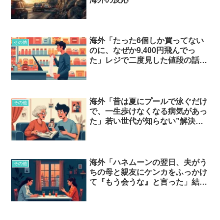
海外「たった6個しか買ってない
その他
のに、なぜか9,400円飛んでっ
た」レジで二度見した値段の話…
海外「昔は夏にプールで泳ぐだけ
その他
で、一生歩けなくなる病気があっ
た」若い世代が知らない”解決さ
れすぎた問題”とは…
海外「ハネムーンの翌日、夫がう
その他
ちの母と親友にケンカをふっかけ
て『もう会うな』と言った」結婚
を間違えたと気づいた瞬間…