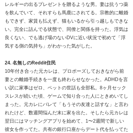
レルギーの出るプレゼントを贈るような男。妻は抗うつ薬
を飲んでいて、それすらも馬鹿にされてる。宗教的に離婚
もできず、家賃も払えず、猫もいるから引っ越しもできな
い。完全に詰んでる状態で、同僚と関係を持った。浮気は
良くない、でも逃げ場のないDVに近い状況で初めて「浮
気する側の気持ち」がわかった気がした。
24. 名無しのReddit住民
10年付き合った元カレは、プロポーズしておきながら前
妻との離婚手続きを一度も終わらせなかった。ADHDを言
い訳に家事はゼロ、ペットの世話も全部私。8ヶ月セック
スレスが続いた頃、ゲームで知り合った人にときめいてし
まった。元カレにバレて「もうその友達と話すな」と言わ
れたけど、数週間悩んだ末に家を出た。そしたら元カレは
翌日にはマッチングアプリを始めて、1〜2週間で新しい
彼女を作ってた。共有の銀行口座からデート代を払ってた