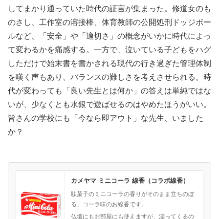
してまかり通っていた時代の証言が集まった。修道女のも
のさし、工作室の溶接棒、体育教師の公開処刑ドッジボー
ルなど、「安全」や「適切さ」の概念がいかに時代によっ
て変わるかを痛感する。一方で、泣いている子どもをハグ
しただけで始末書を書かされる現代の行き過ぎた管理体制
を嘆く声もあり、バランスの難しさを考えさせられる。時
代が変わっても「良い先生とは何か」の答えは単純ではな
いが、少なくとも水銀で遊ばせるのはやめたほうがいい。
皆さんの学校にも「今なら即アウト」な先生、いました
か？
カメヤマ ミニコーラ 線香（コラボ線香）
駄菓子のミニコーラの香りがそのまま立ちのぼ
る、コーラ味のお線香です。
仏壇にもお部屋にも使えますが、漂ってくるの