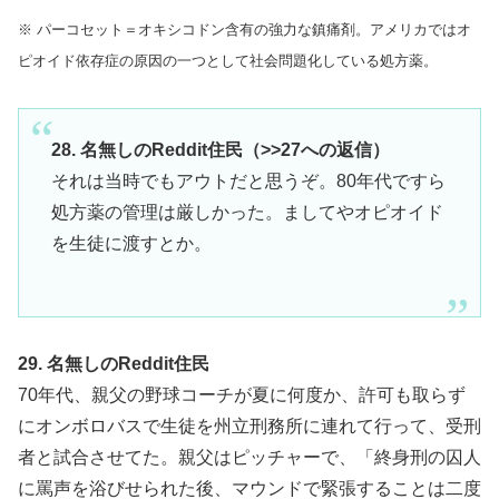
※ パーコセット＝オキシコドン含有の強力な鎮痛剤。アメリカではオ
ピオイド依存症の原因の一つとして社会問題化している処方薬。
28. 名無しのReddit住民（>>27への返信）
それは当時でもアウトだと思うぞ。80年代ですら
処方薬の管理は厳しかった。ましてやオピオイド
を生徒に渡すとか。
29. 名無しのReddit住民
70年代、親父の野球コーチが夏に何度か、許可も取らず
にオンボロバスで生徒を州立刑務所に連れて行って、受刑
者と試合させてた。親父はピッチャーで、「終身刑の囚人
に罵声を浴びせられた後、マウンドで緊張することは二度