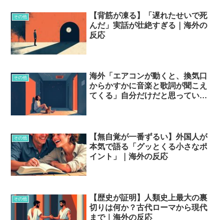
【背筋が凍る】「遅れたせいで死
その他
んだ」実話が壮絶すぎる｜海外の
反応
海外「エアコンが動くと、換気口
その他
からかすかに音楽と歌詞が聞こえ
てくる」自分だけだと思っていた
体の反応…
【無自覚が一番ずるい】外国人が
その他
本気で語る「グッとくる小さなポ
イント」｜海外の反応
【歴史が証明】人類史上最大の裏
その他
切りは何か？古代ローマから現代
まで｜海外の反応