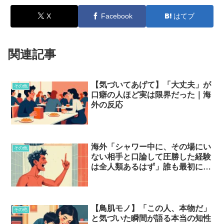
X
Facebook
はてブ
関連記事
【気づいてあげて】「大丈夫」が
その他
口癖の人ほど実は限界だった｜海
外の反応
海外「シャワー中に、その場にい
その他
ない相手と口論して圧勝した経験
は全人類あるはず」誰も最初に認
めたがらない”こっそりやってる
こと”が心当たりしかない…
【鳥肌モノ】「この人、本物だ」
その他
と気づいた瞬間が語る本当の知性