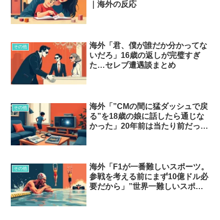
｜海外の反応
海外「君、僕が誰だか分かってな
その他
いだろ」16歳の返しが完璧すぎ
た…セレブ遭遇談まとめ
海外「”CMの間に猛ダッシュで戻
その他
る”を18歳の娘に話したら通じな
かった」20年前は当たり前だった
光景
海外「F1が一番難しいスポーツ。
その他
参戦を考える前にまず10億ドル必
要だから」”世界一難しいスポー
ツ”論争が白熱…