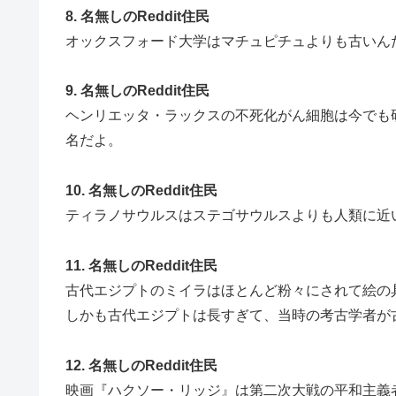
8. 名無しのReddit住民
オックスフォード大学はマチュピチュよりも古いん
9. 名無しのReddit住民
ヘンリエッタ・ラックスの不死化がん細胞は今でも研
名だよ。
10. 名無しのReddit住民
ティラノサウルスはステゴサウルスよりも人類に近
11. 名無しのReddit住民
古代エジプトのミイラはほとんど粉々にされて絵の
しかも古代エジプトは長すぎて、当時の考古学者が
12. 名無しのReddit住民
映画『ハクソー・リッジ』は第二次大戦の平和主義