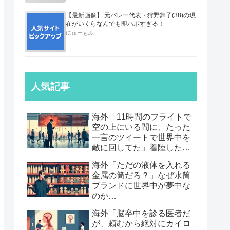
【最新画像】 元バレー代表・狩野舞子(38)の現
在がいくらなんでも即ハボすぎる！
にゅーもふ
人気記事
海外「11時間のフライトで
空の上にいる間に、たった
一言のツイートで世界中を
敵に回してた」着陸したら
職も消えていた話…
海外「ただの液体を入れる
金属の筒だろ？」なぜ水筒
ブランドに世界中が夢中な
のか…
海外「脳卒中を診る医者だ
が、頼むから絶対にカイロ