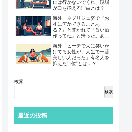
には行かないでくれ」現場
が口を揃える理由とは？
海外「ネグリジェ姿で『お
礼に何かできることあ
る？』と聞かれて『旨い酒
作ってね』と帰った。あれ
から30年考えてる」鈍すぎ
海外「ビーチで犬に笑いか
る男たちの後悔談…
けてる女性が、人生で一番
美しい人だった」有名人を
抑えた"1位"とは…？
検索
検索
最近の投稿