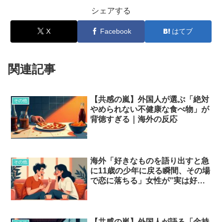
シェアする
X
Facebook
はてブ
関連記事
【共感の嵐】外国人が選ぶ「絶対
その他
やめられない不健康な食べ物」が
背徳すぎる｜海外の反応
海外「好きなものを語り出すと急
その他
に11歳の少年に戻る瞬間、その場
で恋に落ちる」女性が”実は好
き”な男のクセ…？
【共感の嵐】外国人が語る「金持