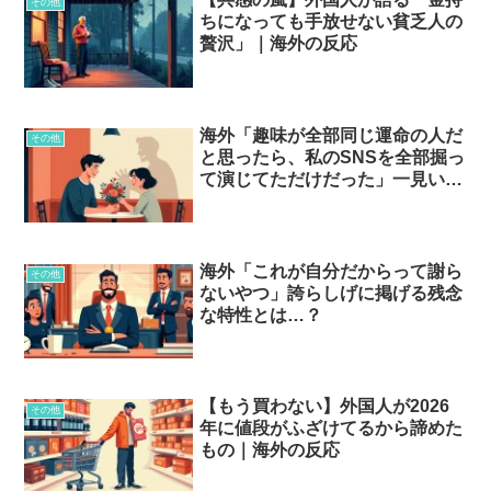
その他
ちになっても手放せない貧乏人の
贅沢」｜海外の反応
海外「趣味が全部同じ運命の人だ
その他
と思ったら、私のSNSを全部掘っ
て演じてただけだった」一見いい
人が実は危険な理由…
海外「これが自分だからって謝ら
その他
ないやつ」誇らしげに掲げる残念
な特性とは…？
【もう買わない】外国人が2026
その他
年に値段がふざけてるから諦めた
もの｜海外の反応